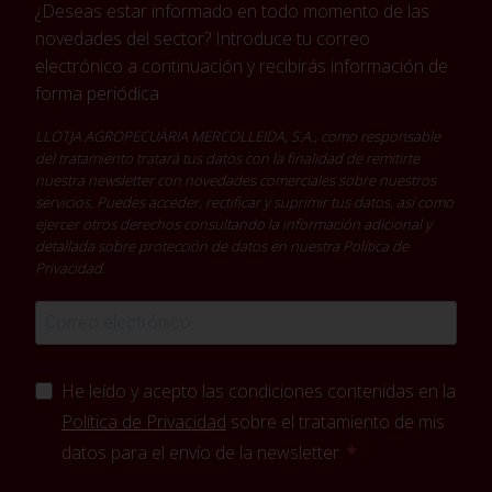
¿Deseas estar informado en todo momento de las
novedades del sector? Introduce tu correo
electrónico a continuación y recibirás información de
forma periódica
LLOTJA AGROPECUÀRIA MERCOLLEIDA, S.A., como responsable
del tratamiento tratará tus datos con la finalidad de remitirte
nuestra newsletter con novedades comerciales sobre nuestros
servicios. Puedes acceder, rectificar y suprimir tus datos, así como
ejercer otros derechos consultando la información adicional y
detallada sobre protección de datos en nuestra
Política de
Privacidad
.
He leído y acepto las condiciones contenidas en la
Política de Privacidad
sobre el tratamiento de mis
datos para el envío de la newsletter.