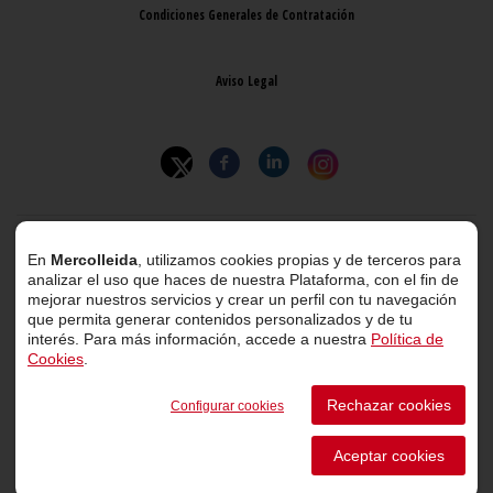
Condiciones Generales de Contratación
Aviso Legal
© 2026 Mercolleida. Todos los derechos reservados.
En
Mercolleida
, utilizamos cookies propias y de terceros para
analizar el uso que haces de nuestra Plataforma, con el fin de
Proyecto web
desarrollado por
ACTIUM Digital
mejorar nuestros servicios y crear un perfil con tu navegación
que permita generar contenidos personalizados y de tu
interés. Para más información, accede a nuestra
Política de
Cookies
.
Portal de transparencia
Rechazar cookies
Configurar cookies
Canal de comunicación de informantes
Aceptar cookies
Perfil del Contratante