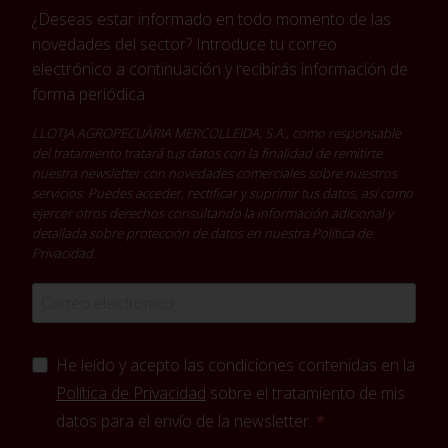
¿Deseas estar informado en todo momento de las
novedades del sector? Introduce tu correo
electrónico a continuación y recibirás información de
forma periódica
LLOTJA AGROPECUÀRIA MERCOLLEIDA, S.A., como responsable
del tratamiento tratará tus datos con la finalidad de remitirte
nuestra newsletter con novedades comerciales sobre nuestros
servicios. Puedes acceder, rectificar y suprimir tus datos, así como
ejercer otros derechos consultando la información adicional y
detallada sobre protección de datos en nuestra
Política de
Privacidad
.
He leído y acepto las condiciones contenidas en la
Política de Privacidad
sobre el tratamiento de mis
datos para el envío de la newsletter.