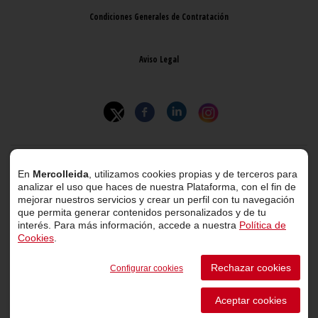
Condiciones Generales de Contratación
Aviso Legal
© 2026 Mercolleida. Todos los derechos reservados.
En
Mercolleida
, utilizamos cookies propias y de terceros para
analizar el uso que haces de nuestra Plataforma, con el fin de
Proyecto web
desarrollado por
ACTIUM Digital
mejorar nuestros servicios y crear un perfil con tu navegación
que permita generar contenidos personalizados y de tu
interés. Para más información, accede a nuestra
Política de
Cookies
.
Portal de transparencia
Rechazar cookies
Configurar cookies
Canal de comunicación de informantes
Aceptar cookies
Perfil del Contratante