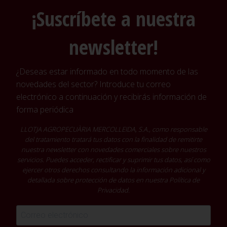
¡Suscríbete a nuestra
newsletter!
¿Deseas estar informado en todo momento de las
novedades del sector? Introduce tu correo
electrónico a continuación y recibirás información de
forma periódica
LLOTJA AGROPECUÀRIA MERCOLLEIDA, S.A., como responsable
del tratamiento tratará tus datos con la finalidad de remitirte
nuestra newsletter con novedades comerciales sobre nuestros
servicios. Puedes acceder, rectificar y suprimir tus datos, así como
ejercer otros derechos consultando la información adicional y
detallada sobre protección de datos en nuestra
Política de
Privacidad
.