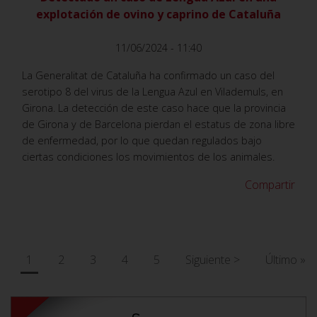
explotación de ovino y caprino de Cataluña
11/06/2024 - 11:40
La Generalitat de Cataluña ha confirmado un caso del
serotipo 8 del virus de la Lengua Azul en Vilademuls, en
Girona. La detección de este caso hace que la provincia
de Girona y de Barcelona pierdan el estatus de zona libre
de enfermedad, por lo que quedan regulados bajo
ciertas condiciones los movimientos de los animales.
Compartir
Paginación
Página
1
Página
2
Página
3
Página
4
Página
5
Siguiente
Siguiente >
Última
Último »
actual
página
página