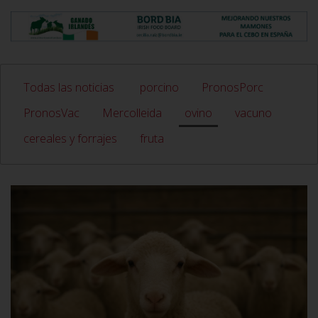
Todas las noticias
porcino
PronosPorc
PronosVac
Mercolleida
ovino
vacuno
cereales y forrajes
fruta
VER