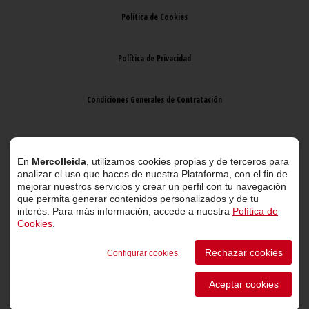
Política de Cookies
Política de Privacidad
Condiciones Generales de Contratación
Aviso Legal
En
Mercolleida
, utilizamos cookies propias y de terceros para
analizar el uso que haces de nuestra Plataforma, con el fin de
mejorar nuestros servicios y crear un perfil con tu navegación
que permita generar contenidos personalizados y de tu
interés. Para más información, accede a nuestra
Política de
Cookies
.
© 2026 Mercolleida. Todos los derechos reservados.
Rechazar cookies
Configurar cookies
Proyecto web
desarrollado por
ACTIUM Digital
Aceptar cookies