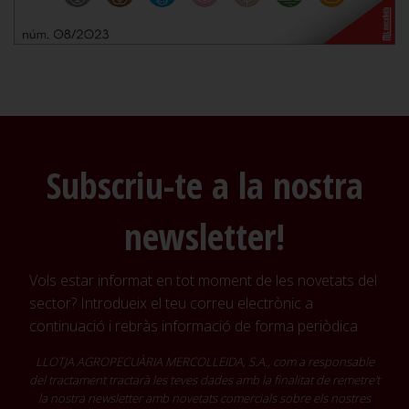
Subscriu-te a la nostra
newsletter!
Vols estar informat en tot moment de les novetats del
sector? Introdueix el teu correu electrònic a
continuació i rebràs informació de forma periòdica
LLOTJA AGROPECUÀRIA MERCOLLEIDA, S.A., com a responsable
del tractament tractarà les teves dades amb la finalitat de remetre't
la nostra newsletter amb novetats comercials sobre els nostres