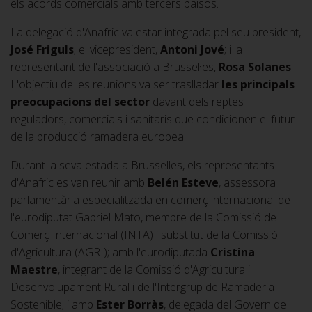
els acords comercials amb tercers països.
La delegació d'Anafric va estar integrada pel seu president,
José Friguls
; el vicepresident,
Antoni Jové
; i la
representant de l'associació a Brussel·les,
Rosa Solanes
.
L'objectiu de les reunions va ser traslladar
les principals
preocupacions del sector
davant dels reptes
reguladors, comercials i sanitaris que condicionen el futur
de la producció ramadera europea.
Durant la seva estada a Brussel·les, els representants
d'Anafric es van reunir amb
Belén Esteve
, assessora
parlamentària especialitzada en comerç internacional de
l'eurodiputat Gabriel Mato, membre de la Comissió de
Comerç Internacional (INTA) i substitut de la Comissió
d'Agricultura (AGRI); amb l'eurodiputada
Cristina
Maestre
, integrant de la Comissió d'Agricultura i
Desenvolupament Rural i de l'Intergrup de Ramaderia
Sostenible; i amb
Ester Borràs
, delegada del Govern de