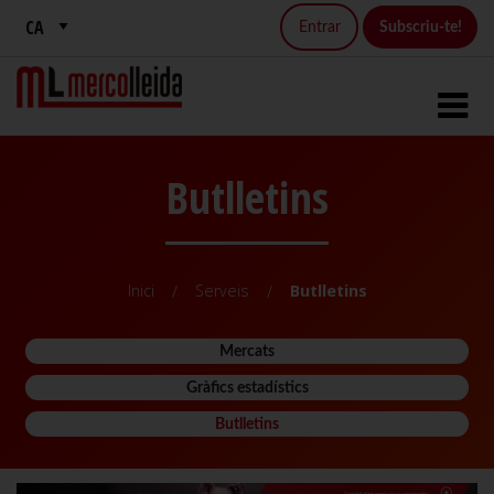
Entrar
Subscriu-te!
Butlletins
Inici
Serveis
Butlletins
Mercats
Gràfics estadístics
Butlletins