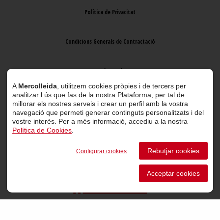
Política de Privacitat
Condicions Generals de Contractació
Avís Legal
A
Mercolleida
, utilitzem cookies pròpies i de tercers per
analitzar l ús que fas de la nostra Plataforma, per tal de
millorar els nostres serveis i crear un perfil amb la vostra
navegació que permeti generar continguts personalitzats i del
vostre interès. Per a més informació, accediu a la nostra
Política de Cookies
.
© 2026 Mercolleida. Tots els drets reservats.
Rebutjar cookies
Configurar cookies
Projecte web
desenvolupat per
ACTIUM Digital
Acceptar cookies
Portal de transparència