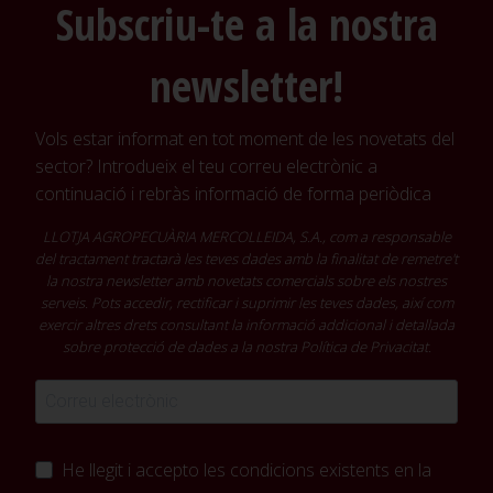
Subscriu-te a la nostra
newsletter!
Vols estar informat en tot moment de les novetats del
sector? Introdueix el teu correu electrònic a
continuació i rebràs informació de forma periòdica
LLOTJA AGROPECUÀRIA MERCOLLEIDA, S.A., com a responsable
del tractament tractarà les teves dades amb la finalitat de remetre't
la nostra newsletter amb novetats comercials sobre els nostres
serveis. Pots accedir, rectificar i suprimir les teves dades, així com
exercir altres drets consultant la informació addicional i detallada
sobre protecció de dades a la nostra
Política de Privacitat
.
He llegit i accepto les condicions existents en la