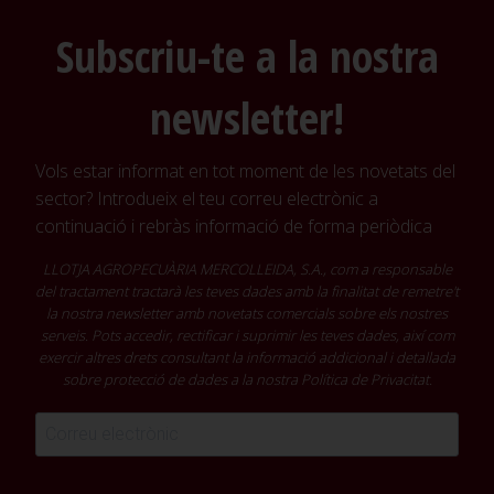
Subscriu-te a la nostra
newsletter!
Vols estar informat en tot moment de les novetats del
sector? Introdueix el teu correu electrònic a
continuació i rebràs informació de forma periòdica
LLOTJA AGROPECUÀRIA MERCOLLEIDA, S.A., com a responsable
del tractament tractarà les teves dades amb la finalitat de remetre't
la nostra newsletter amb novetats comercials sobre els nostres
serveis. Pots accedir, rectificar i suprimir les teves dades, així com
exercir altres drets consultant la informació addicional i detallada
sobre protecció de dades a la nostra
Política de Privacitat
.