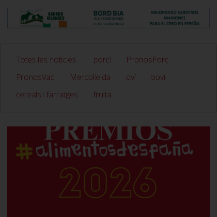
Totes les notícies
porcí
PronosPorc
PronosVac
Mercolleida
oví
boví
cereals i farratges
fruita
VER