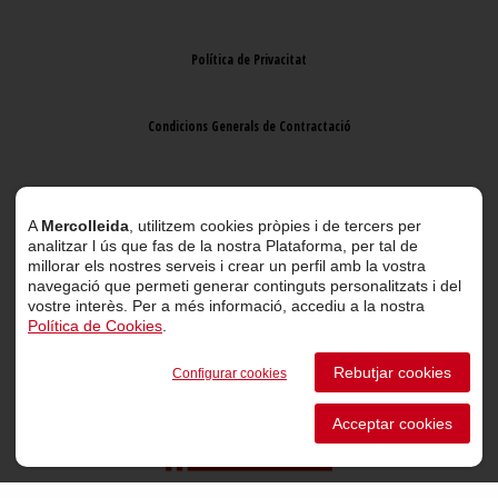
Política de Privacitat
Condicions Generals de Contractació
Avís Legal
A
Mercolleida
, utilitzem cookies pròpies i de tercers per
analitzar l ús que fas de la nostra Plataforma, per tal de
millorar els nostres serveis i crear un perfil amb la vostra
navegació que permeti generar continguts personalitzats i del
vostre interès. Per a més informació, accediu a la nostra
Política de Cookies
.
© 2026 Mercolleida. Tots els drets reservats.
Rebutjar cookies
Configurar cookies
Projecte web
desenvolupat per
ACTIUM Digital
Acceptar cookies