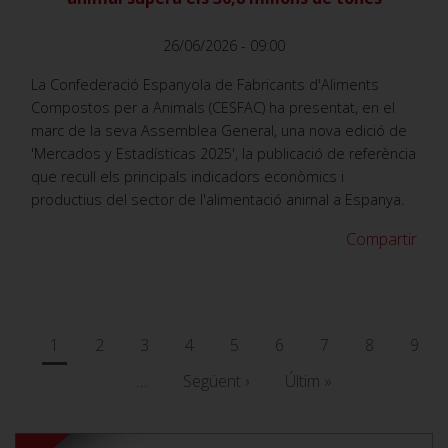
26/06/2026 - 09:00
La Confederació Espanyola de Fabricants d'Aliments
Compostos per a Animals (CESFAC) ha presentat, en el
marc de la seva Assemblea General, una nova edició de
'Mercados y Estadísticas 2025', la publicació de referència
que recull els principals indicadors econòmics i
productius del sector de l'alimentació animal a Espanya.
Compartir
Paginació
Pàgina
1
Pàgina
2
Pàgina
3
Pàgina
4
Pàgina
5
Pàgina
6
Pàgina
7
Pàgina
8
Pàgi
9
actual
…
Pàgina
Següent ›
Última
Últim »
següent
pàgina