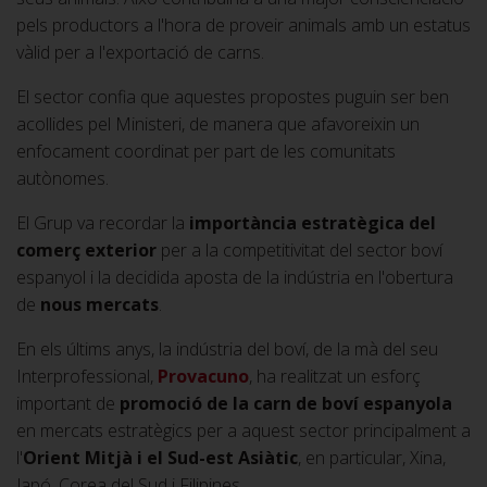
pels productors a l'hora de proveir animals amb un estatus
vàlid per a l'exportació de carns.
El sector confia que aquestes propostes puguin ser ben
acollides pel Ministeri, de manera que afavoreixin un
enfocament coordinat per part de les comunitats
autònomes.
El Grup va recordar la
importància estratègica del
comerç exterior
per a la competitivitat del sector boví
espanyol i la decidida aposta de la indústria en l'obertura
de
nous mercats
.
En els últims anys, la indústria del boví, de la mà del seu
Interprofessional,
Provacuno
, ha realitzat un esforç
important de
promoció de la carn de boví espanyola
en mercats estratègics per a aquest sector principalment a
l'
Orient Mitjà i el Sud-est Asiàtic
, en particular, Xina,
Japó, Corea del Sud i Filipines.