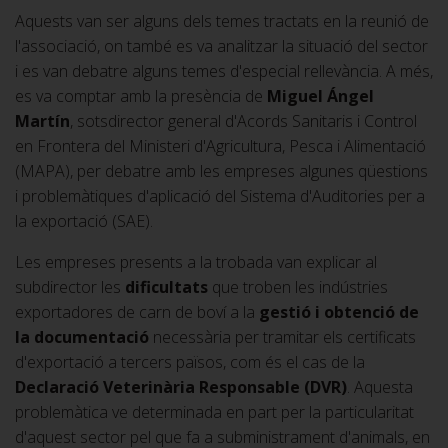
Aquests van ser alguns dels temes tractats en la reunió de
l'associació, on també es va analitzar la situació del sector
i es van debatre alguns temes d'especial rellevància. A més,
es va comptar amb la presència de
Miguel Ángel
Martín
, sotsdirector general d'Acords Sanitaris i Control
en Frontera del Ministeri d'Agricultura, Pesca i Alimentació
(MAPA), per debatre amb les empreses algunes qüestions
i problemàtiques d'aplicació del Sistema d'Auditories per a
la exportació (SAE).
Les empreses presents a la trobada van explicar al
subdirector les
dificultats
que troben les indústries
exportadores de carn de boví a la
gestió i obtenció de
la documentació
necessària per tramitar els certificats
d'exportació a tercers països, com és el cas de la
Declaració Veterinària Responsable (DVR)
. Aquesta
problemàtica ve determinada en part per la particularitat
d'aquest sector pel que fa a subministrament d'animals, en