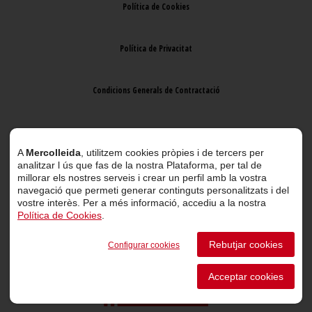
Política de Cookies
Política de Privacitat
Condicions Generals de Contractació
Avís Legal
A
Mercolleida
, utilitzem cookies pròpies i de tercers per
analitzar l ús que fas de la nostra Plataforma, per tal de
millorar els nostres serveis i crear un perfil amb la vostra
navegació que permeti generar continguts personalitzats i del
vostre interès. Per a més informació, accediu a la nostra
Política de Cookies
.
© 2026 Mercolleida. Tots els drets reservats.
Rebutjar cookies
Configurar cookies
Projecte web
desenvolupat per
ACTIUM Digital
Acceptar cookies