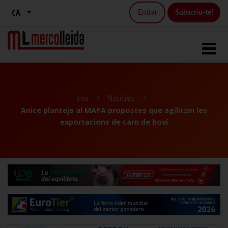
Entrar
Subscriu-te!
Inici
Notícies
Anice planteja al MAPA propostes que agilitzin les
exportacions de carn de boví