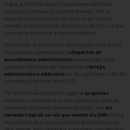
el qual, a diferència del porcí, procedeixen de moltes
explotacions ramaderes de petita dimensió. Això és
especialment important en els casos en què el propi
ramader és el responsable de l'obtenció del DVR, o el que
ha de donar permís per a l'obtenció d'aquest.
Els associats de Anice també van traslladar al subdirector
la problemàtica generada per la
disparitat de
procediments administratius
establerts per cada
comunitat autònoma, que suposen una
càrrega
administrativa addicional
per als exportadors i dificulta
la tramitació i obtenció de les DVRs.
Per això se li van plantejar un seguit de
propostes
orientades a harmonitzar la seva tramitació en totes les
comunitats autònomes, entenent des Anice, que
els
ramaders han de ser els que emetin els DVRs
, com a
responsables de la situació sanitària de l'explotació i els
seus animals. Això contribuiria a una major conscienciació