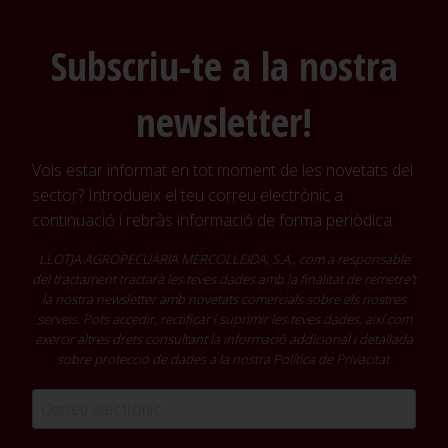
Subscriu-te a la nostra
newsletter!
Vols estar informat en tot moment de les novetats del
sector? Introdueix el teu correu electrònic a
continuació i rebràs informació de forma periòdica
LLOTJA AGROPECUÀRIA MERCOLLEIDA, S.A., com a responsable
del tractament tractarà les teves dades amb la finalitat de remetre't
la nostra newsletter amb novetats comercials sobre els nostres
serveis. Pots accedir, rectificar i suprimir les teves dades, així com
exercir altres drets consultant la informació addicional i detallada
sobre protecció de dades a la nostra
Política de Privacitat
.