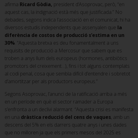
afirma
Ricard Gòdia,
president d’Asoprovac, però, “en
aquest cas, la indignació està més que justificada.” No
debades, segons indica l’associació en el comunicat, hi ha
diversos estudis independents que assenyalen que
la
diferència de costos de producció s’estima en un
30%
. “Aquesta bretxa es deu fonamentalment a uns
requisits de producció a Mercosur que sabem que es
troben a anys llum dels europeus (hormones, antibiòtics
promotors del creixement…), fins i tot alguns contemplats
al codi penal, cosa que sembla difícil d’entendre i sobretot
d’amortitzar per als productors europeus.”
Segons Asoprovac, l’anunci de la ratificació arriba a més
en un període en què el sector ramader a Europa
s’enfronta a un declivi alarmant. “Aquesta crisi es manifesta
en una
dràstica reducció del cens de vaques
, amb un
descens del 5% en els darrers quatre anys i unes dades
que no milloren ja que els primers mesos del 2025 es