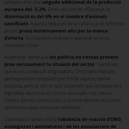
tanquen amb una
caiguda addicional de la producció
europea del -5,2%
. En el cas concret d’Espanya, la
disminució és del 6% en el nombre d’animals
sacrificats
. Aquesta reducció de la cabana ja es reflecteix
en uns
preus històricament alts per la manca
d’oferta
, ‘la cosa pinta molt però que molt seriosa’,
assenyala Gòdia.”
Asoprovac alerta que
els polítics no s’estan prenent
prou seriosament la situació del sector
. “Semblava
que el nou comissari d’Agricultura, Christophe Hansen,
plantejava bons propòsits per frenar aquesta deriva
europea, però el cert és que observem que la maquinària
legislativa –burocràcia i costos associats– no s’atura,
mentre que les concessions a la resta del món en contra
del boví europeu continuen endavant.”
L’associació també critica
l’absència de reacció d’ONG
ecologistes i animalistes i de les associacions de