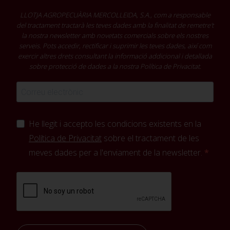
LLOTJA AGROPECUÀRIA MERCOLLEIDA, S.A., com a responsable
del tractament tractarà les teves dades amb la finalitat de remetre't
la nostra newsletter amb novetats comercials sobre els nostres
serveis. Pots accedir, rectificar i suprimir les teves dades, així com
exercir altres drets consultant la informació addicional i detallada
sobre protecció de dades a la nostra
Política de Privacitat
.
He llegit i accepto les condicions existents en la
Política de Privacitat
sobre el tractament de les
meves dades per a l'enviament de la newsletter.