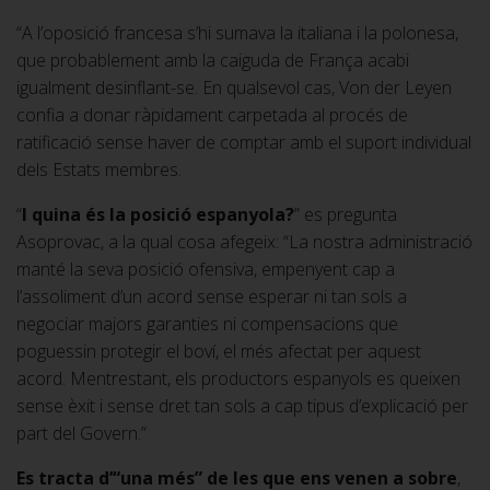
“A l’oposició francesa s’hi sumava la italiana i la polonesa,
que probablement amb la caiguda de França acabi
igualment desinflant-se. En qualsevol cas, Von der Leyen
confia a donar ràpidament carpetada al procés de
ratificació sense haver de comptar amb el suport individual
dels Estats membres.
“
I quina és la posició espanyola?
” es pregunta
Asoprovac, a la qual cosa afegeix: “La nostra administració
manté la seva posició ofensiva, empenyent cap a
l’assoliment d’un acord sense esperar ni tan sols a
negociar majors garanties ni compensacions que
poguessin protegir el boví, el més afectat per aquest
acord. Mentrestant, els productors espanyols es queixen
sense èxit i sense dret tan sols a cap tipus d’explicació per
part del Govern.”
Es tracta d’“una més” de les que ens venen a sobre
,