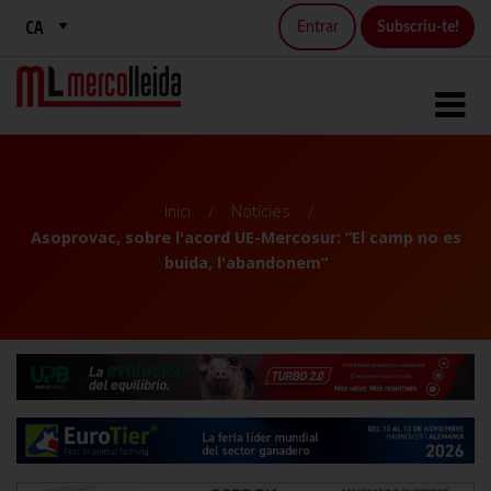
Entrar
Subscriu-te!
Inici
Notícies
Asoprovac, sobre l'acord UE-Mercosur: “El camp no es
buida, l'abandonem”