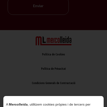
Enviar
Política de Cookies
Política de Privacitat
Condicions Generals de Contractació
Avís Legal
A
Mercolleida
, utilitzem cookies pròpies i de tercers per