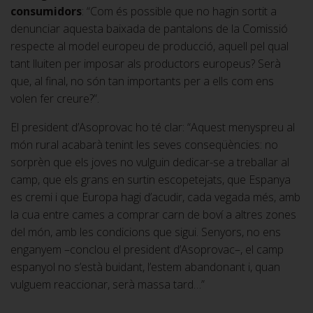
consumidors
: “Com és possible que no hagin sortit a
denunciar aquesta baixada de pantalons de la Comissió
respecte al model europeu de producció, aquell pel qual
tant lluiten per imposar als productors europeus? Serà
que, al final, no són tan importants per a ells com ens
volen fer creure?”.
El president d’Asoprovac ho té clar: “Aquest menyspreu al
món rural acabarà tenint les seves conseqüències: no
sorprèn que els joves no vulguin dedicar-se a treballar al
camp, que els grans en surtin escopetejats, que Espanya
es cremi i que Europa hagi d’acudir, cada vegada més, amb
la cua entre cames a comprar carn de boví a altres zones
del món, amb les condicions que sigui. Senyors, no ens
enganyem –conclou el president d’Asoprovac–, el camp
espanyol no s’està buidant, l’estem abandonant i, quan
vulguem reaccionar, serà massa tard…”