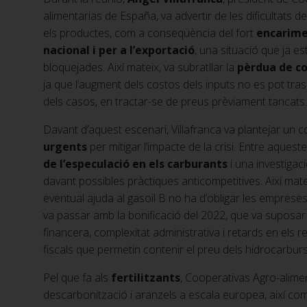
alimentarias de España, va advertir de les dificultats d
els productes, com a conseqüència del fort
encarime
nacional i per a l’exportació
, una situació que ja 
bloquejades. Així mateix, va subratllar la
pèrdua de c
ja que l’augment dels costos dels inputs no es pot trasl
dels casos, en tractar-se de preus prèviament tancats.
Davant d’aquest escenari, Villafranca va plantejar un 
urgents
per mitigar l’impacte de la crisi. Entre aquest
de l’especulació en els carburants
i una investigac
davant possibles pràctiques anticompetitives. Així matei
eventual ajuda al gasoil B no ha d’obligar les emprese
va passar amb la bonificació del 2022, que va suposa
financera, complexitat administrativa i retards en els r
fiscals que permetin contenir el preu dels hidrocarburs
Pel que fa als
fertilitzants
, Cooperativas Agro-alimen
descarbonització i aranzels a escala europea, així com