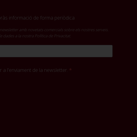
ebràs informació de forma periòdica
newsletter amb novetats comercials sobre els nostres serveis.
 de dades a la nostra
Política de Privacitat
.
 a l'enviament de la newsletter.