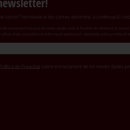
newsletter!
l sector? Introdueix el teu correu electrònic a continuació i r
ractament tractarà les teves dades amb la finalitat de remetre't la nostra 
cir altres drets consultant la informació addicional i detallada sobre protecció
Política de Privacitat
sobre el tractament de les meves dades per