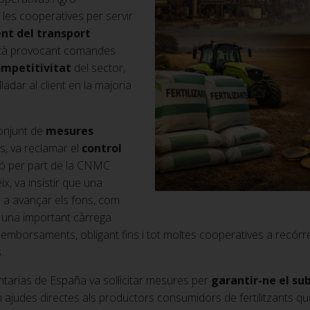
e les cooperatives per servir
nt del transport
està provocant comandes
ompetitivitat
del sector,
ladar al client en la majoria
conjunt de
mesures
es, va reclamar el
control
ió per part de la CNMC
x, va insistir que una
s a avançar els fons, com
r una important càrrega
eemborsaments, obligant fins i tot moltes cooperatives a recórrer 
.
tarias de España va sol·licitar mesures per
garantir-ne el s
 ajudes directes als productors consumidors de fertilitzants qu