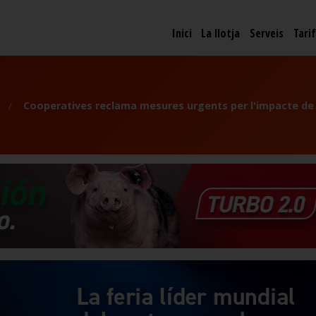
Inici
La llotja
Serveis
Tari
Cooperatives reclama mesures urgents per l'impacte de l