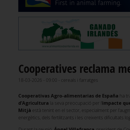
Cooperatives reclama mes
18-03-2026 - 09:00 - cereals i farratges
Cooperativas Agro-alimentarias de España
ha tr
d’Agricultura
la seva preocupació per l’
impacte que 
Mitjà
està tenint en el sector, especialment per l’aug
energètics, dels fertilitzants i les creixents dificultats lo
Durant la reunió,
Ángel Villafranca
, president de Co