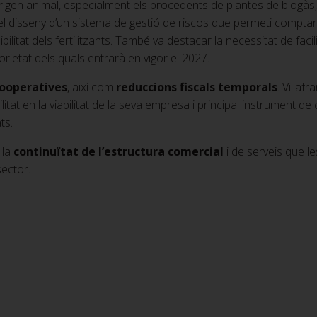
origen animal, especialment els procedents de plantes de biogàs, 
 el disseny d’un sistema de gestió de riscos que permeti compta
bilitat dels fertilitzants. També va destacar la necessitat de faci
torietat dels quals entrarà en vigor el 2027.
 cooperatives
, així com
reduccions fiscals temporals
. Villaf
itat en la viabilitat de la seva empresa i principal instrument 
ts.
 la
continuïtat de l’estructura comercial
i de serveis que l
sector.