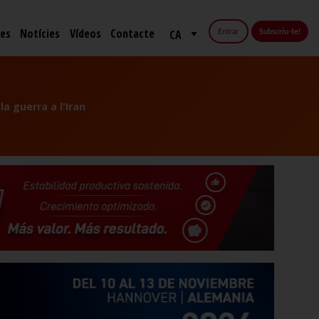
fes
Notícies
Vídeos
Contacte
Entrar
Subscriu-te!
a guerra a l'Iran