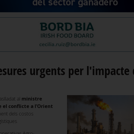
ures urgents per l'impacte d
aslladat al
ministre
el conflicte a l’Orient
ment dels costos
gístiques.
operativas Agro-