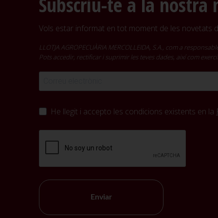
Subscriu-te a la nostra 
Vols estar informat en tot moment de les novetats de
LLOTJA AGROPECUÀRIA MERCOLLEIDA, S.A., com a responsable del t
Pots accedir, rectificar i suprimir les teves dades, així com exer
He llegit i accepto les condicions existents en la
Enviar