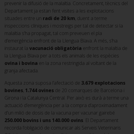
prevenir la difusió de la malaltia. Concretament, tècnics del
Departament ja estan fent visites a les explotacions
situades entre un
radi de 20 km
, duent a terme
inspeccions clíniques i mostreigs per tal de detectar si la
malaltia s’ha propagat, tal com preveuen el pla
d’emergència enfront de la Llengua Blava. A més, s’ha
instaurat la
vacunació obligatòria
enfront la malaltia de
la Llengua Blava per a tots els animals de les espècies
ovina i bovina
en la zona restringida al voltant de la
granja afectada.
Aquesta zona suposa l’afectació de
3.679 explotacions
bovines
,
1.744 ovines
de 20 comarques de Barcelona i
Girona i la Catalunya Central. Per això es durà a terme una
actuació d’emergència per a la compra d’aproximadament
d'un milió de dosis de la vacuna per vacunar gairebé
250.000 bovins i uns 140.000 ovins
. El Departament
recorda l’obligació de comunicar als Serveis Veterinaris