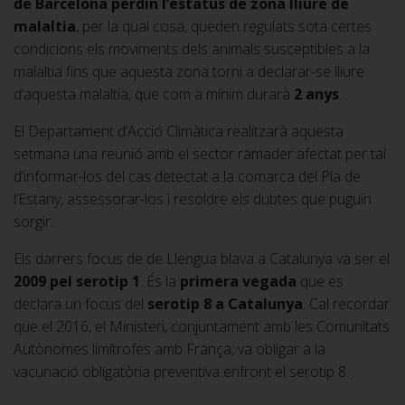
de Barcelona perdin l’estatus de zona lliure de
malaltia
, per la qual cosa, queden regulats sota certes
condicions els moviments dels animals susceptibles a la
malaltia fins que aquesta zona torni a declarar-se lliure
d’aquesta malaltia, que com a mínim durarà
2 anys
.
El Departament d’Acció Climàtica realitzarà aquesta
setmana una reunió amb el sector ramader afectat per tal
d’informar-los del cas detectat a la comarca del Pla de
l’Estany, assessorar-los i resoldre els dubtes que puguin
sorgir.
Els darrers focus de de Llengua blava a Catalunya va ser el
2009 pel serotip 1
. És la
primera vegada
que es
declara un focus del
serotip 8 a Catalunya
. Cal recordar
que el 2016, el Ministeri, conjuntament amb les Comunitats
Autònomes limítrofes amb França, va obligar a la
vacunació obligatòria preventiva enfront el serotip 8.