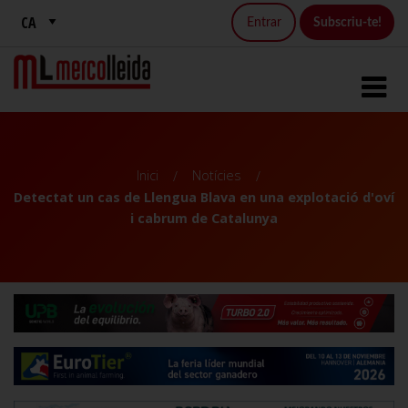
Entrar
Subscriu-te!
Inici
Notícies
Detectat un cas de Llengua Blava en una explotació d'oví
i cabrum de Catalunya