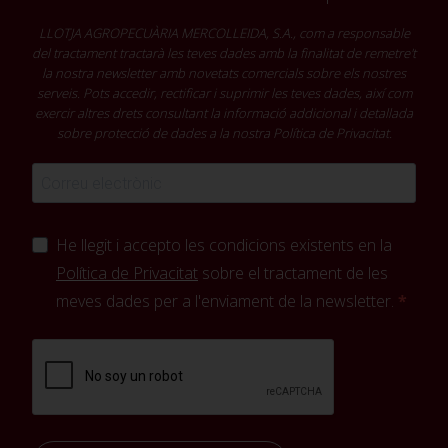
LLOTJA AGROPECUÀRIA MERCOLLEIDA, S.A., com a responsable
del tractament tractarà les teves dades amb la finalitat de remetre't
la nostra newsletter amb novetats comercials sobre els nostres
serveis. Pots accedir, rectificar i suprimir les teves dades, així com
exercir altres drets consultant la informació addicional i detallada
sobre protecció de dades a la nostra
Política de Privacitat
.
He llegit i accepto les condicions existents en la
Política de Privacitat
sobre el tractament de les
meves dades per a l'enviament de la newsletter.