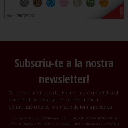
Subscriu-te a la nostra
newsletter!
Vols estar informat en tot moment de les novetats del
sector? Introdueix el teu correu electrònic a
continuació i rebràs informació de forma periòdica
LLOTJA AGROPECUÀRIA MERCOLLEIDA, S.A., com a responsable
del tractament tractarà les teves dades amb la finalitat de remetre't