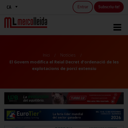
Entrar
Subscriu-te!
Inici
Notícies
El Govern modifica el Reial Decret d'ordenació de les
explotacions de porcí extensiu