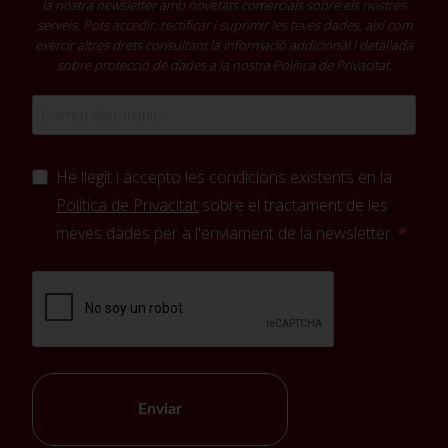
la nostra newsletter amb novetats comercials sobre els nostres
serveis. Pots accedir, rectificar i suprimir les teves dades, així com
exercir altres drets consultant la informació addicional i detallada
sobre protecció de dades a la nostra
Política de Privacitat
.
He llegit i accepto les condicions existents en la
Política de Privacitat
sobre el tractament de les
meves dades per a l'enviament de la newsletter.
Enviar