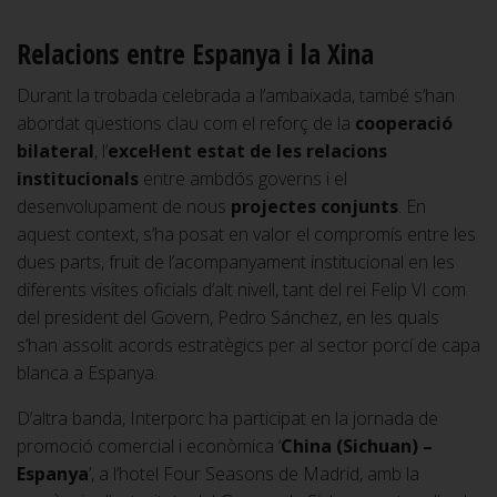
Relacions entre Espanya i la Xina
Durant la trobada celebrada a l’ambaixada, també s’han
abordat qüestions clau com el reforç de la
cooperació
bilateral
, l’
excel·lent estat de les relacions
institucionals
entre ambdós governs i el
desenvolupament de nous
projectes conjunts
. En
aquest context, s’ha posat en valor el compromís entre les
dues parts, fruit de l’acompanyament institucional en les
diferents visites oficials d’alt nivell, tant del rei Felip VI com
del president del Govern, Pedro Sánchez, en les quals
s’han assolit acords estratègics per al sector porcí de capa
blanca a Espanya.
D’altra banda, Interporc ha participat en la jornada de
promoció comercial i econòmica ‘
China (Sichuan) –
Espanya
’, a l’hotel Four Seasons de Madrid, amb la