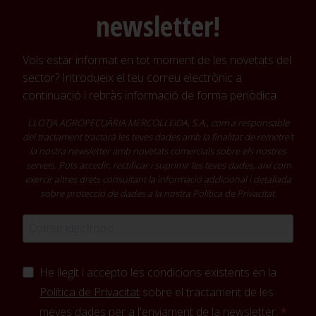
newsletter!
Vols estar informat en tot moment de les novetats del
sector? Introdueix el teu correu electrònic a
continuació i rebràs informació de forma periòdica
LLOTJA AGROPECUÀRIA MERCOLLEIDA, S.A., com a responsable
del tractament tractarà les teves dades amb la finalitat de remetre't
la nostra newsletter amb novetats comercials sobre els nostres
serveis. Pots accedir, rectificar i suprimir les teves dades, així com
exercir altres drets consultant la informació addicional i detallada
sobre protecció de dades a la nostra
Política de Privacitat
.
He llegit i accepto les condicions existents en la
Política de Privacitat
sobre el tractament de les
meves dades per a l'enviament de la newsletter.