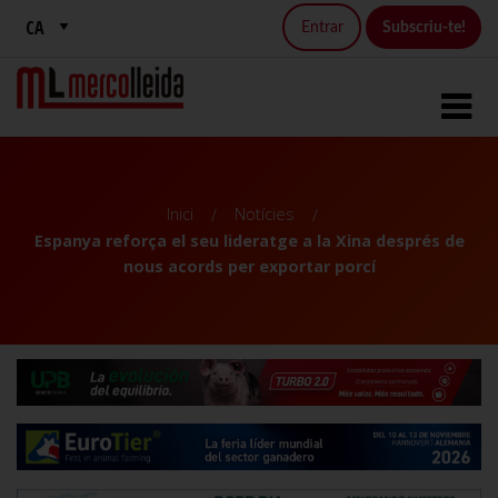
Entrar
Subscriu-te!
Inici
Notícies
Espanya reforça el seu lideratge a la Xina després de
nous acords per exportar porcí