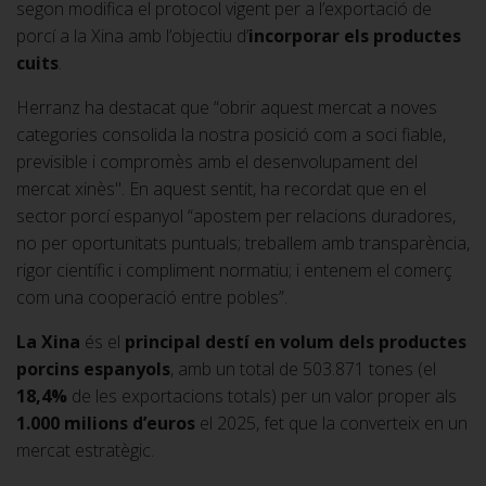
segon modifica el protocol vigent per a l’exportació de
porcí a la Xina amb l’objectiu d’
incorporar els productes
cuits
.
Herranz ha destacat que “obrir aquest mercat a noves
categories consolida la nostra posició com a soci fiable,
previsible i compromès amb el desenvolupament del
mercat xinès". En aquest sentit, ha recordat que en el
sector porcí espanyol “apostem per relacions duradores,
no per oportunitats puntuals; treballem amb transparència,
rigor científic i compliment normatiu; i entenem el comerç
com una cooperació entre pobles”.
La Xina
és el
principal destí en volum dels productes
porcins espanyols
, amb un total de 503.871 tones (el
18,4%
de les exportacions totals) per un valor proper als
1.000 milions d’euros
el 2025, fet que la converteix en un
mercat estratègic.