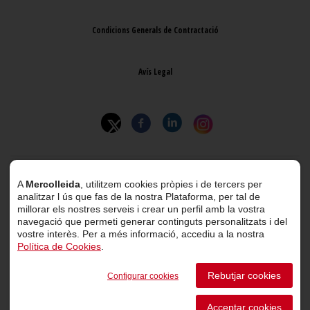
Condicions Generals de Contractació
Avís Legal
© 2026 Mercolleida. Tots els drets reservats.
A
Mercolleida
, utilitzem cookies pròpies i de tercers per
analitzar l ús que fas de la nostra Plataforma, per tal de
Projecte web
desenvolupat per
ACTIUM Digital
millorar els nostres serveis i crear un perfil amb la vostra
navegació que permeti generar continguts personalitzats i del
vostre interès. Per a més informació, accediu a la nostra
Política de Cookies
.
Portal de transparència
Rebutjar cookies
Configurar cookies
Canal de comunicació d’informants
Acceptar cookies
Perfil del Contractant