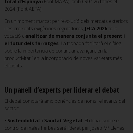
total d’Espanya
(Font MAPA), amb 690.126 tones el
2024 (Font AEFA).
En un moment marcat per l’evolució dels mercats exteriors
i les creixents exigències reguladores,
JECA 2026
té la
vocació d’
analitzar de manera conjunta el present i
el futur dels farratges
. La trobada facilitarà el diàleg
sobre la importància de continuar avançant en la
productivitat i en la incorporació de noves varietats més
eficients.
Un panell d’experts per liderar el debat
El debat comptarà amb ponències de noms rellevants del
sector:
•
Sostenibilitat i Sanitat Vegetal
: El debat sobre el
control de males herbes serà liderat per Josep Mª Llenes