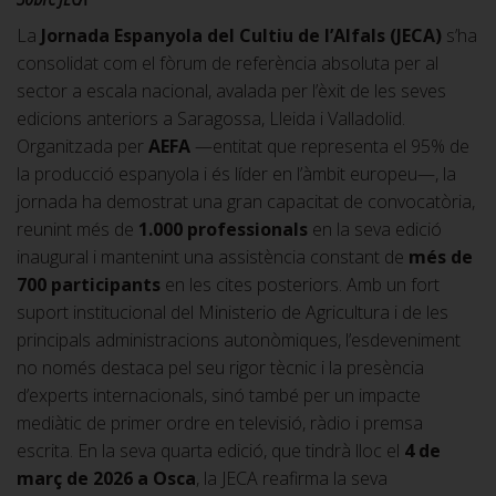
La
Jornada Espanyola del Cultiu de l’Alfals (JECA)
s’ha
consolidat com el fòrum de referència absoluta per al
sector a escala nacional, avalada per l’èxit de les seves
edicions anteriors a Saragossa, Lleida i Valladolid.
Organitzada per
AEFA
—entitat que representa el 95% de
la producció espanyola i és líder en l’àmbit europeu—, la
jornada ha demostrat una gran capacitat de convocatòria,
reunint més de
1.000 professionals
en la seva edició
inaugural i mantenint una assistència constant de
més de
700 participants
en les cites posteriors. Amb un fort
suport institucional del Ministerio de Agricultura i de les
principals administracions autonòmiques, l’esdeveniment
no només destaca pel seu rigor tècnic i la presència
d’experts internacionals, sinó també per un impacte
mediàtic de primer ordre en televisió, ràdio i premsa
escrita. En la seva quarta edició, que tindrà lloc el
4 de
març de 2026 a Osca
, la JECA reafirma la seva