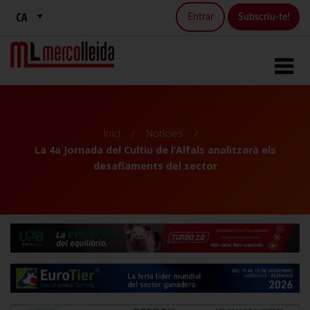
Entrar
Subscriu-te!
Inici
Notícies
La 4a Jornada del Cultiu de l’Alfals analitzarà els
desafiaments del sector