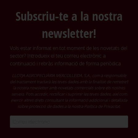
Subscriu-te a la nostra
newsletter!
Vols estar informat en tot moment de les novetats del
sector? Introdueix el teu correu electrònic a
continuació i rebràs informació de forma periòdica
LLOTJA AGROPECUÀRIA MERCOLLEIDA, S.A., com a responsable
del tractament tractarà les teves dades amb la finalitat de remetre't
la nostra newsletter amb novetats comercials sobre els nostres
serveis. Pots accedir, rectificar i suprimir les teves dades, així com
exercir altres drets consultant la informació addicional i detallada
sobre protecció de dades a la nostra
Política de Privacitat
.