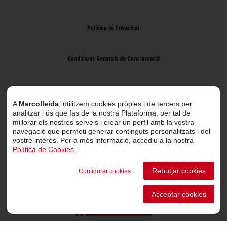
Política de Privacitat
Condicions Generals de Contractació
Avís Legal
A
Mercolleida
, utilitzem cookies pròpies i de tercers per
analitzar l ús que fas de la nostra Plataforma, per tal de
millorar els nostres serveis i crear un perfil amb la vostra
navegació que permeti generar continguts personalitzats i del
vostre interès. Per a més informació, accediu a la nostra
Política de Cookies
.
© 2026 Mercolleida. Tots els drets reservats.
Rebutjar cookies
Configurar cookies
Projecte web
desenvolupat per
ACTIUM Digital
Acceptar cookies