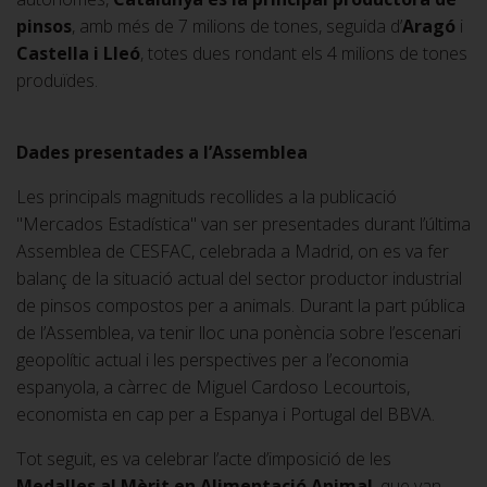
pinsos
, amb més de 7 milions de tones, seguida d’
Aragó
i
Castella i Lleó
, totes dues rondant els 4 milions de tones
produïdes.
Dades presentades a l’Assemblea
Les principals magnituds recollides a la publicació
"Mercados Estadística" van ser presentades durant l’última
Assemblea de CESFAC, celebrada a Madrid, on es va fer
balanç de la situació actual del sector productor industrial
de pinsos compostos per a animals. Durant la part pública
de l’Assemblea, va tenir lloc una ponència sobre l’escenari
geopolític actual i les perspectives per a l’economia
espanyola, a càrrec de Miguel Cardoso Lecourtois,
economista en cap per a Espanya i Portugal del BBVA.
Tot seguit, es va celebrar l’acte d’imposició de les
Medalles al Mèrit en Alimentació Animal
, que van