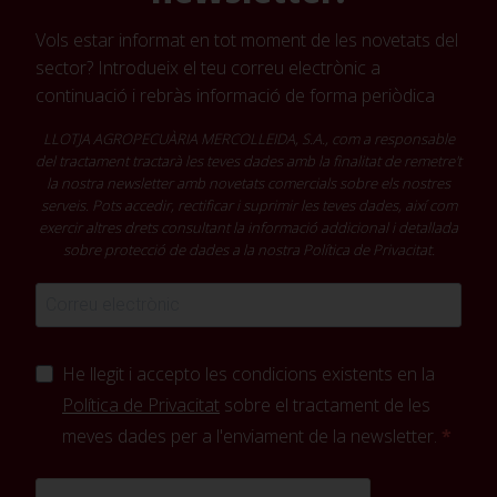
Vols estar informat en tot moment de les novetats del
sector? Introdueix el teu correu electrònic a
continuació i rebràs informació de forma periòdica
LLOTJA AGROPECUÀRIA MERCOLLEIDA, S.A., com a responsable
del tractament tractarà les teves dades amb la finalitat de remetre't
la nostra newsletter amb novetats comercials sobre els nostres
serveis. Pots accedir, rectificar i suprimir les teves dades, així com
exercir altres drets consultant la informació addicional i detallada
sobre protecció de dades a la nostra
Política de Privacitat
.
He llegit i accepto les condicions existents en la
Política de Privacitat
sobre el tractament de les
meves dades per a l'enviament de la newsletter.