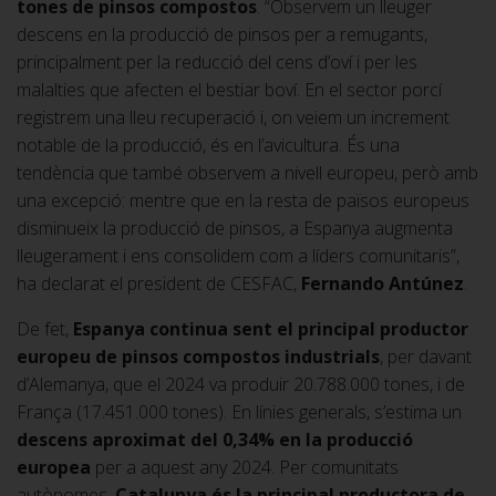
tones de pinsos compostos
. “Observem un lleuger
descens en la producció de pinsos per a remugants,
principalment per la reducció del cens d’oví i per les
malalties que afecten el bestiar boví. En el sector porcí
registrem una lleu recuperació i, on veiem un increment
notable de la producció, és en l’avicultura. És una
tendència que també observem a nivell europeu, però amb
una excepció: mentre que en la resta de països europeus
disminueix la producció de pinsos, a Espanya augmenta
lleugerament i ens consolidem com a líders comunitaris”,
ha declarat el president de CESFAC,
Fernando Antúnez
.
De fet,
Espanya continua sent el principal productor
europeu de pinsos compostos industrials
, per davant
d’Alemanya, que el 2024 va produir 20.788.000 tones, i de
França (17.451.000 tones). En línies generals, s’estima un
descens aproximat del 0,34% en la producció
europea
per a aquest any 2024. Per comunitats
autònomes,
Catalunya és la principal productora de