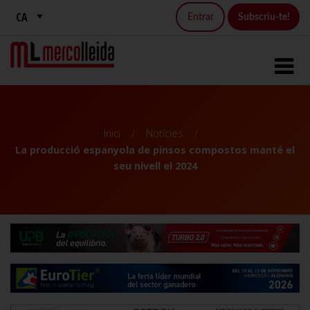
Entrar
Subscriu-te!
Inici
Notícies
La producció espanyola de pinsos compostos manté el
seu nivell el 2024