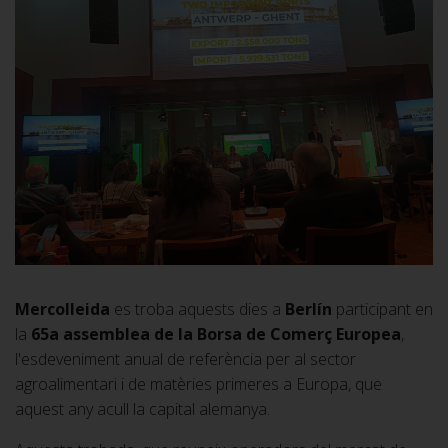
Mercolleida
es troba aquests dies a
Berlín
participant en
la
65a assemblea de la Borsa de Comerç Europea
,
l'esdeveniment anual de referència per al sector
agroalimentari i de matèries primeres a Europa, que
aquest any acull la capital alemanya.