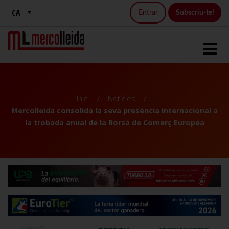
Entrar
Subscriu-te!
Inici
Notícies
Mercolleida consolida la seva presència internacional a
la trobada anual de la Borsa de Comerç Europea