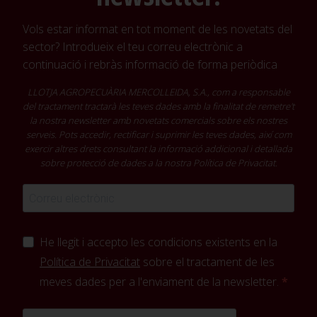
Vols estar informat en tot moment de les novetats del
sector? Introdueix el teu correu electrònic a
continuació i rebràs informació de forma periòdica
LLOTJA AGROPECUÀRIA MERCOLLEIDA, S.A., com a responsable
del tractament tractarà les teves dades amb la finalitat de remetre't
la nostra newsletter amb novetats comercials sobre els nostres
serveis. Pots accedir, rectificar i suprimir les teves dades, així com
exercir altres drets consultant la informació addicional i detallada
sobre protecció de dades a la nostra
Política de Privacitat
.
He llegit i accepto les condicions existents en la
Política de Privacitat
sobre el tractament de les
meves dades per a l'enviament de la newsletter.