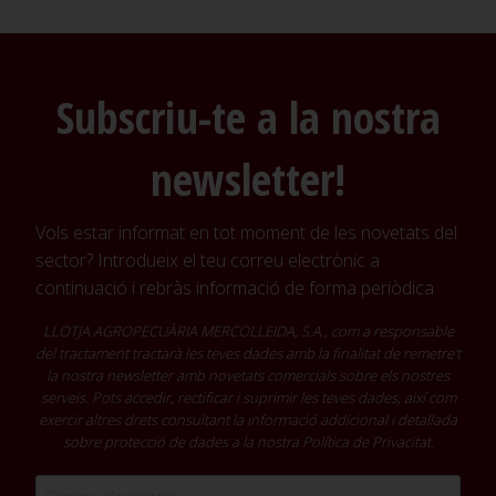
Subscriu-te a la nostra
newsletter!
Vols estar informat en tot moment de les novetats del
sector? Introdueix el teu correu electrònic a
continuació i rebràs informació de forma periòdica
LLOTJA AGROPECUÀRIA MERCOLLEIDA, S.A., com a responsable
del tractament tractarà les teves dades amb la finalitat de remetre't
la nostra newsletter amb novetats comercials sobre els nostres
serveis. Pots accedir, rectificar i suprimir les teves dades, així com
exercir altres drets consultant la informació addicional i detallada
sobre protecció de dades a la nostra
Política de Privacitat
.