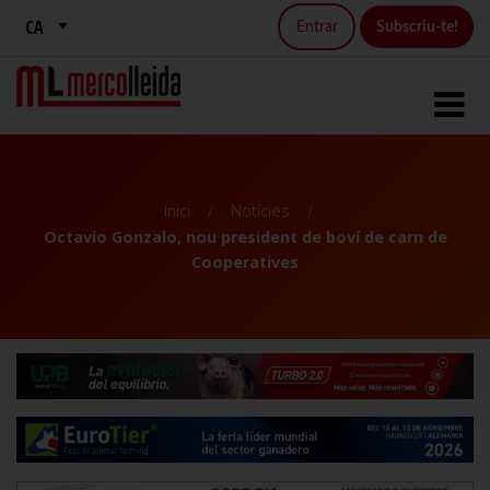
Entrar
Subscriu-te!
Inici
Notícies
Octavio Gonzalo, nou president de boví de carn de
Cooperatives