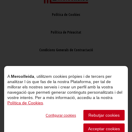
Política de Cookies
Política de Privacitat
Condicions Generals de Contractació
Avís Legal
A
Mercolleida
, utilitzem cookies pròpies i de tercers per
analitzar l ús que fas de la nostra Plataforma, per tal de
millorar els nostres serveis i crear un perfil amb la vostra
navegació que permeti generar continguts personalitzats i del
vostre interès. Per a més informació, accediu a la nostra
Política de Cookies
.
© 2026 Mercolleida. Tots els drets reservats.
Rebutjar cookies
Configurar cookies
Projecte web
desenvolupat per
ACTIUM Digital
Acceptar cookies