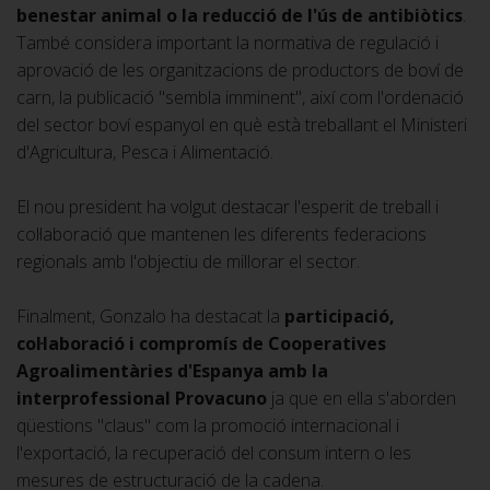
benestar animal o la reducció de l'ús de antibiòtics
.
També considera important la normativa de regulació i
aprovació de les organitzacions de productors de boví de
carn, la publicació "sembla imminent", així com l'ordenació
del sector boví espanyol en què està treballant el Ministeri
d'Agricultura, Pesca i Alimentació.
El nou president ha volgut destacar l'esperit de treball i
col·laboració que mantenen les diferents federacions
regionals amb l'objectiu de millorar el sector.
Finalment, Gonzalo ha destacat la
participació,
col·laboració i compromís de Cooperatives
Agroalimentàries d'Espanya
amb la
interprofessional Provacuno
ja que en ella s'aborden
qüestions "claus" com la promoció internacional i
l'exportació, la recuperació del consum intern o les
mesures de estructuració de la cadena.