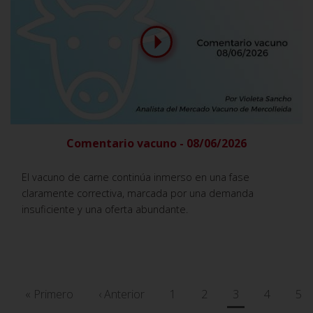
Comentario vacuno - 08/06/2026
El vacuno de carne continúa inmerso en una fase
claramente correctiva, marcada por una demanda
insuficiente y una oferta abundante.
Paginación
Primera
« Primero
Página
‹ Anterior
Página
1
Página
2
Página
3
Página
4
Pág
5
página
anterior
actual