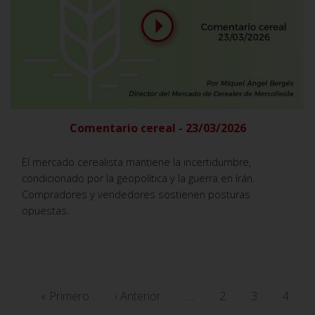
Comentario cereal - 23/03/2026
El mercado cerealista mantiene la incertidumbre,
condicionado por la geopolítica y la guerra en Irán.
Compradores y vendedores sostienen posturas
opuestas.
Paginación
Primera
« Primero
Página
‹ Anterior
…
Página
2
Página
3
Págin
4
página
anterior