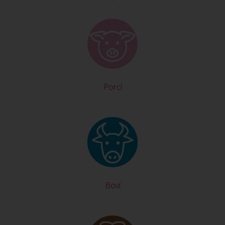
Porcí
Boví