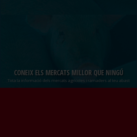
CONEIX ELS MERCATS MILLOR QUE NINGÚ
Tota la informació dels mercats agrícoles i ramaders al teu abast