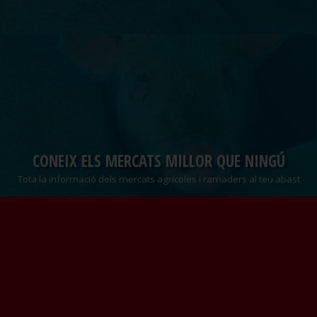
CONEIX ELS MERCATS MILLOR QUE NINGÚ
Tota la informació dels mercats agrícoles i ramaders al teu abast