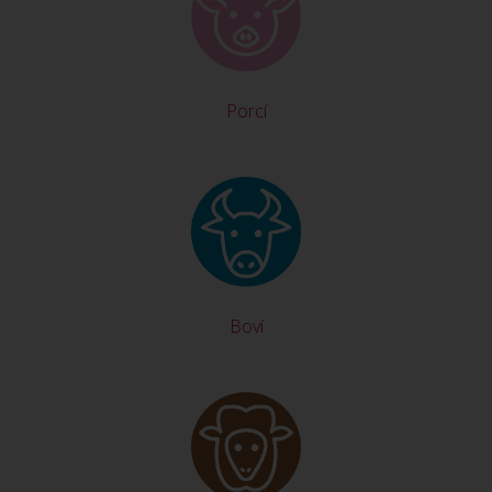
Porcí
Boví