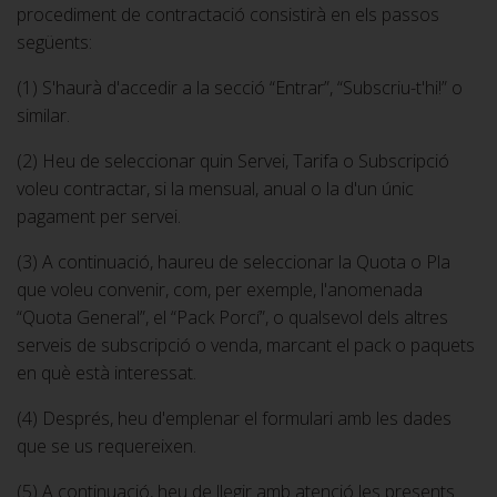
procediment de contractació consistirà en els passos
següents:
(1) S'haurà d'accedir a la secció “Entrar”, “Subscriu-t'hi!” o
similar.
(2) Heu de seleccionar quin Servei, Tarifa o Subscripció
voleu contractar, si la mensual, anual o la d'un únic
pagament per servei.
(3) A continuació, haureu de seleccionar la Quota o Pla
que voleu convenir, com, per exemple, l'anomenada
“Quota General”, el “Pack Porcí”, o qualsevol dels altres
serveis de subscripció o venda, marcant el pack o paquets
en què està interessat.
(4) Després, heu d'emplenar el formulari amb les dades
que se us requereixen.
(5) A continuació, heu de llegir amb atenció les presents