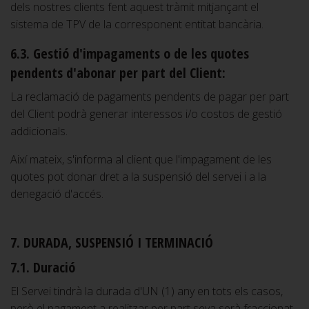
dels nostres clients fent aquest tràmit mitjançant el
sistema de TPV de la corresponent entitat bancària.
6.3. Gestió d'impagaments o de les quotes
pendents d'abonar per part del Client:
La reclamació de pagaments pendents de pagar per part
del Client podrà generar interessos i/o costos de gestió
addicionals.
Així mateix, s'informa al client que l'impagament de les
quotes pot donar dret a la suspensió del servei i a la
denegació d'accés.
7. DURADA, SUSPENSIÓ I TERMINACIÓ
7.1. Duració
El Servei tindrà la durada d'UN (1) any en tots els casos,
però el pagament a realitzar per part seva serà fraccionat