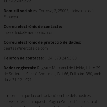
CIF:
A25009622
Domicili social:
Av. Tortosa, 2, 25005, Lleida (Lleida),
Espanya.
Correu electrònic de contacte:
mercolleida@mercolleida.com.
Correu electrònic de protecció de dades:
clientes@mercolleida.com.
Telèfon de contacte:
(+34) 973 24 93 00.
Dades registrals:
Registre Mercantil de Lleida, Llibre 29
de Societats, Secció Anònimes, Foli 66, Full núm. 380, amb
data 31-12-1971.
L'informem que la contractació on-line dels nostres
serveis, oferts en aquesta Pàgina Web, està subjecta al