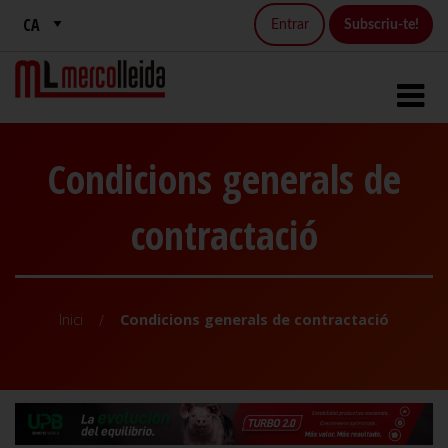
Entrar
Subscriu-te!
Condicions generals de
contractació
Inici
Condicions generals de contractació