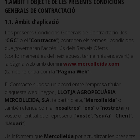
1.ÀMBIT I OBJECTE DE LES PRESENTS CONDICIONS
GENERALS DE CONTRACTACIÓ
1.1. Àmbit d'aplicació
Les presents Condicions Generals de Contractació (les
“
CGC
” o el “
Contracte
”) contenen els termes i condicions
que governaran l'accés i ús dels Serveis Oferts
(conformement es defineix aquest terme més endavant) a
la pàgina web amb domini
www.mercolleida.com
(també referida com la “
Pàgina Web
”).
El Contracte suposa un acord entre l'empresa titular
d'aquesta web i negoci,
LLOTJA AGROPECUÀRIA
MERCOLLEIDA, S.A.
(a partir d'ara, “
Mercolleida
” o
també referida com a “
nosaltres
”, “
ens
” o “
nostre/a
”) i
vostè o l'entitat que representi (“
vostè
”, “
seu/a
”, “
Client
”,
“
Usuari
”).
Us informem que
Mercolleida
pot actualitzar les presents