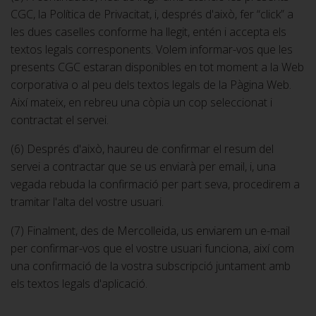
CGC, la Política de Privacitat, i, després d'això, fer “click” a
les dues caselles conforme ha llegit, entén i accepta els
textos legals corresponents. Volem informar-vos que les
presents CGC estaran disponibles en tot moment a la Web
corporativa o al peu dels textos legals de la Pàgina Web.
Així mateix, en rebreu una còpia un cop seleccionat i
contractat el servei.
(6) Després d'això, haureu de confirmar el resum del
servei a contractar que se us enviarà per email, i, una
vegada rebuda la confirmació per part seva, procedirem a
tramitar l'alta del vostre usuari.
(7) Finalment, des de Mercolleida, us enviarem un e-mail
per confirmar-vos que el vostre usuari funciona, així com
una confirmació de la vostra subscripció juntament amb
els textos legals d'aplicació.