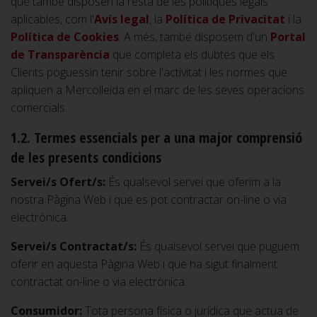
que també disposen la resta de les polítiques legals
aplicables, com l'
Avís legal
, la
Política de Privacitat
i la
Política de Cookies
. A més, també disposem d'un
Portal
de Transparència
que completa els dubtes que els
Clients poguessin tenir sobre l'activitat i les normes que
apliquen a Mercolleida en el marc de les seves operacions
comercials.
1.2. Termes essencials per a una major comprensió
de les presents condicions
Servei/s Ofert/s:
És qualsevol servei que oferim a la
nostra Pàgina Web i que es pot contractar on-line o via
electrònica.
Servei/s Contractat/s:
És qualsevol servei que puguem
oferir en aquesta Pàgina Web i que ha sigut finalment
contractat on-line o via electrònica.
Consumidor:
Tota persona física o jurídica que actua de