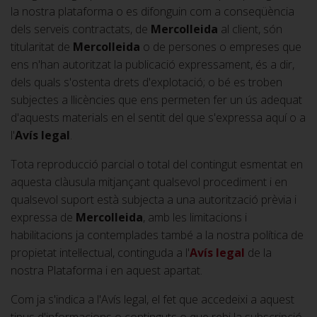
la nostra plataforma o es difonguin com a conseqüència
dels serveis contractats, de
Mercolleida
al client, són
titularitat de
Mercolleida
o de persones o empreses que
ens n'han autoritzat la publicació expressament, és a dir,
dels quals s'ostenta drets d'explotació; o bé es troben
subjectes a llicències que ens permeten fer un ús adequat
d'aquests materials en el sentit del que s'expressa aquí o a
l'
Avís legal
.
Tota reproducció parcial o total del contingut esmentat en
aquesta clàusula mitjançant qualsevol procediment i en
qualsevol suport està subjecta a una autorització prèvia i
expressa de
Mercolleida
, amb les limitacions i
habilitacions ja contemplades també a la nostra política de
propietat intel·lectual, continguda a l'
Avís legal
de la
nostra Plataforma i en aquest apartat.
Com ja s'indica a l'Avís legal, el fet que accedeixi a aquest