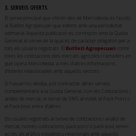
3. SERVEIS OFERTS
El servei principal que oferim des de Mercolleida és l'accés
al Butlletí Agropecuari que editem amb una periodicitat
setmanal. Aquesta publicació es correspon amb la Quota
General, el servei de la qual és de caràcter obligatori per a
tots els usuaris registrats. El
Butlletí Agropecuar
i
conté
totes les cotitzacions dels mercats agrícoles i ramaders en
què opera Mercolleida, a més d'altres informacions
d'interès relacionades amb aquests sectors.
Si l'usuari ho desitja, pot contractar altres serveis
complementaris a la Quota General, com les Cotitzacions i
anàlisi de mercat, el servei de SMS al mòbil, el Pack Porcí o
el Pack boví, entre d'altres.
Els usuaris registrats al servei de cotitzacions i anàlisi de
mercat, només cotitzacions, pack porcí o pack boví, tenen
accés als gràfics estadístics relacionats amb aquests