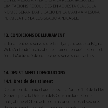
DOTZE MESOS ANTERIORS A LA RECLAMACIÓ. LES
LIMITACIONS RECOLLIDES EN AQUESTA CLÀUSULA
NOMÉS SERAN D'APLICACIÓ EN LA MÀXIMA MESURA
PERMESA PER LA LEGISLACIÓ APLICABLE.
13. CONDICIONS DE LLIURAMENT
El lliurament dels serveis oferts mitjançant aquesta Pàgina
Web s'entendrà realitzat en el moment en què el Client rebi
l'email d'activació de compte dels serveis contractats.
14. DESISTIMENT I DEVOLUCIONS
14.1. Dret de desistiment
De conformitat amb el que especifica l'article 103 de la Llei
General per a la Defensa dels Consumidors i Clients,
malgrat que el Client actuï com a consumidor, el seu dret
de desistiment no s'aplica tenint en compte que