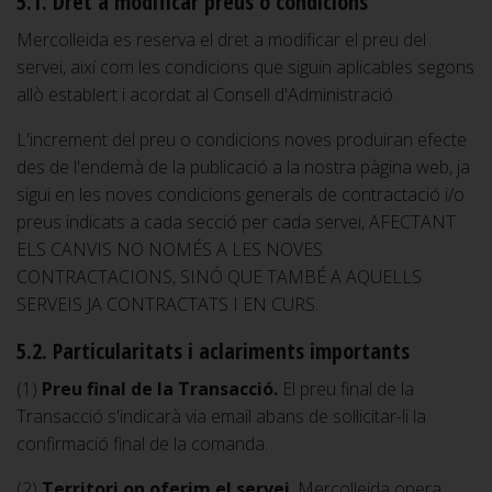
5.1. Dret a modificar preus o condicions
Mercolleida es reserva el dret a modificar el preu del
servei, així com les condicions que siguin aplicables segons
allò establert i acordat al Consell d'Administració.
L'increment del preu o condicions noves produiran efecte
des de l'endemà de la publicació a la nostra pàgina web, ja
sigui en les noves condicions generals de contractació i/o
preus indicats a cada secció per cada servei, AFECTANT
ELS CANVIS NO NOMÉS A LES NOVES
CONTRACTACIONS, SINÓ QUE TAMBÉ A AQUELLS
SERVEIS JA CONTRACTATS I EN CURS.
5.2. Particularitats i aclariments importants
(1)
Preu final de la Transacció.
El preu final de la
Transacció s'indicarà via email abans de sol·licitar-li la
confirmació final de la comanda.
(2)
Territori on oferim el servei
. Mercolleida opera