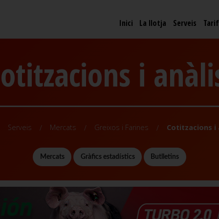
Inici
La llotja
Serveis
Tari
otitzacions i anàli
Serveis
Mercats
Greixos i Farines
Cotitzacions i 
Mercats
Gràfics estadístics
Butlletins