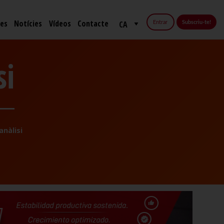
fes
Notícies
Vídeos
Contacte
Entrar
Subscriu-te!
si
anàlisi