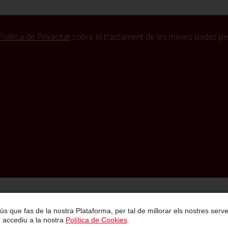
Política de Privacitat
sobre el tractament de les meves dades per
Política de Privacitat
Condicions Generals de Contractació
Avís Legal
 l ús que fas de la nostra Plataforma, per tal de millorar els nostres se
, accediu a la nostra
Política de Cookies
.