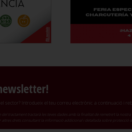
newsletter!
l sector? Introdueix el teu correu electrònic a continuació i r
ractament tractarà les teves dades amb la finalitat de remetre't la nostra 
cir altres drets consultant la informació addicional i detallada sobre protecció