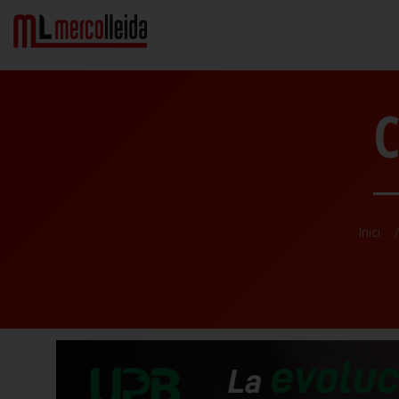
C
Inici