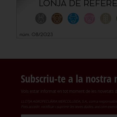
Subscriu-te a la nostra 
Vols estar informat en tot moment de les novetats de
LLOTJA AGROPECUÀRIA MERCOLLEIDA, S.A., com a responsable del t
Pots accedir, rectificar i suprimir les teves dades, així com exer