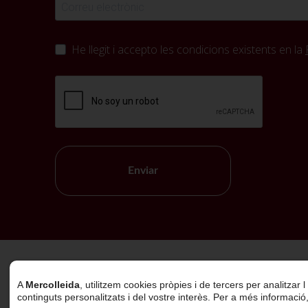
He llegit i accepto les condicions existents en la
Enviar
Política de Cookies
A
Mercolleida
, utilitzem cookies pròpies i de tercers per analitzar
continguts personalitzats i del vostre interès. Per a més informació