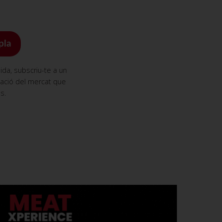
pla
da, subscriu-te a un
mació del mercat que
s.