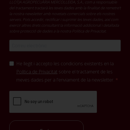
LLOTJA AGROPECUÀRIA MERCOLLEIDA, S.A., com a responsable
del tractament tractarà les teves dades amb la finalitat de remetre't
la nostra newsletter amb novetats comercials sobre els nostres
serveis. Pots accedir, rectificar i suprimir les teves dades, així com
exercir altres drets consultant la informació addicional i detallada
sobre protecció de dades a la nostra
Política de Privacitat
.
He llegit i accepto les condicions existents en la
Política de Privacitat
sobre el tractament de les
meves dades per a l'enviament de la newsletter.