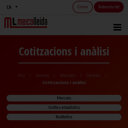
Entrar
Subscriu-te!
Cotitzacions i anàlisi
Inici
Serveis
Mercats
Cereals
Cotitzacions i anàlisi
Mercats
Gràfics estadístics
Butlletins