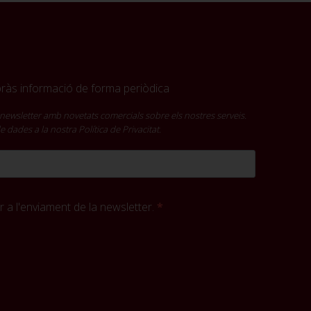
ebràs informació de forma periòdica
newsletter amb novetats comercials sobre els nostres serveis.
 de dades a la nostra
Política de Privacitat
.
 a l'enviament de la newsletter.