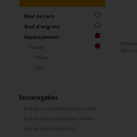
Boví de carn
Boví d'engreix
Especejament
Si encar
Europa
dels nos
Polònia
Itàlia
Descarregables
Boví per a carn (cotitzacions i anàlisi)
Boví d'engreix (cotitzacions i anàlisi)
Boví de carn (cotitzacions)