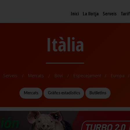
Inici
La llotja
Serveis
Tari
Itàlia
Serveis
Mercats
Boví
Especejament
Europa
Mercats
Gràfics estadístics
Butlletins