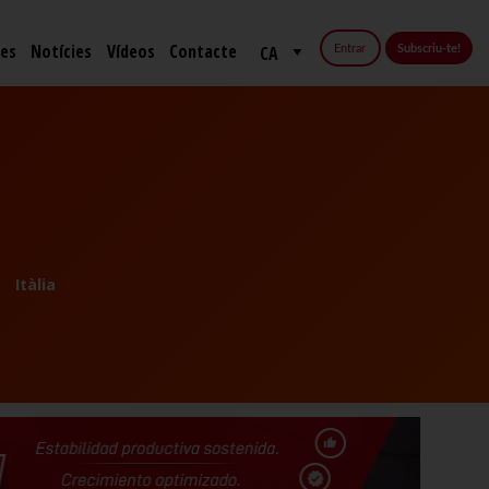
fes
Notícies
Vídeos
Contacte
Entrar
Subscriu-te!
Itàlia