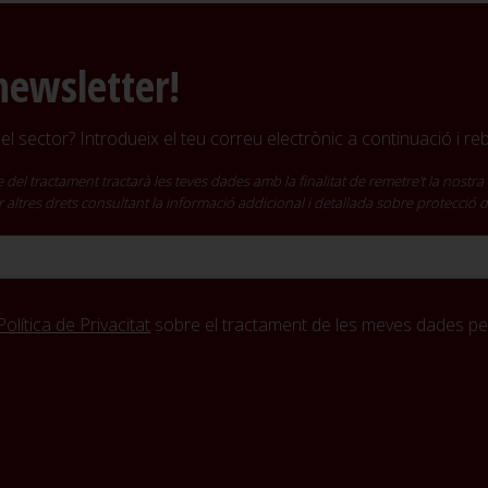
newsletter!
l sector? Introdueix el teu correu electrònic a continuació i r
ractament tractarà les teves dades amb la finalitat de remetre't la nostra 
cir altres drets consultant la informació addicional i detallada sobre protecció
Política de Privacitat
sobre el tractament de les meves dades per