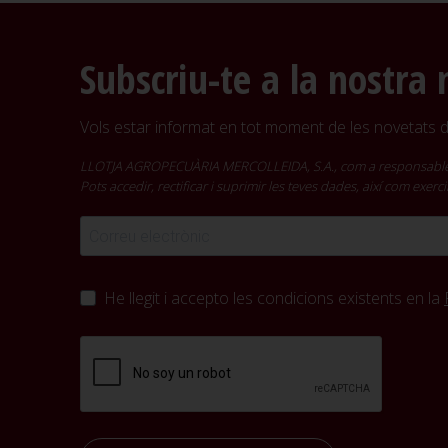
Subscriu-te a la nostra 
Vols estar informat en tot moment de les novetats de
LLOTJA AGROPECUÀRIA MERCOLLEIDA, S.A., com a responsable del t
Pots accedir, rectificar i suprimir les teves dades, així com exer
He llegit i accepto les condicions existents en la