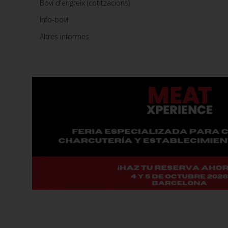
Boví d'engreix (cotitzacions)
Info-boví
Altres informes