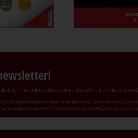
newsletter!
l sector? Introdueix el teu correu electrònic a continuació i r
ractament tractarà les teves dades amb la finalitat de remetre't la nostra 
cir altres drets consultant la informació addicional i detallada sobre protecció