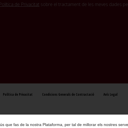
Política de Privacitat
sobre el tractament de les meves dades per
Política de Privacitat
Condicions Generals de Contractació
Avís Legal
 l ús que fas de la nostra Plataforma, per tal de millorar els nostres se