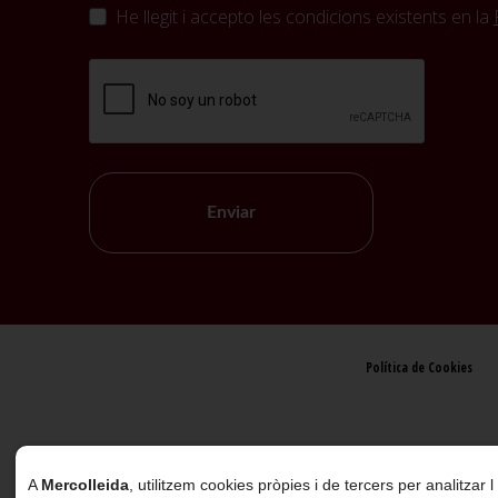
He llegit i accepto les condicions existents en la
Enviar
Política de Cookies
A
Mercolleida
, utilitzem cookies pròpies i de tercers per analitzar