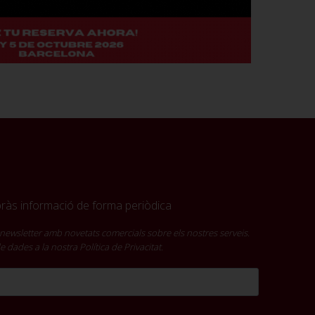
ebràs informació de forma periòdica
newsletter amb novetats comercials sobre els nostres serveis.
 de dades a la nostra
Política de Privacitat
.