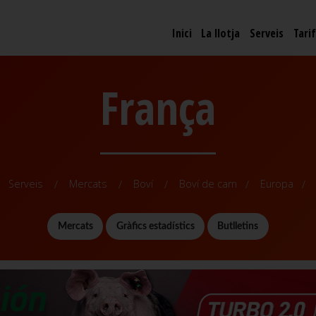
Inici
La llotja
Serveis
Tari
França
Serveis
Mercats
Boví
Boví de carn
Europa
Mercats
Gràfics estadístics
Butlletins