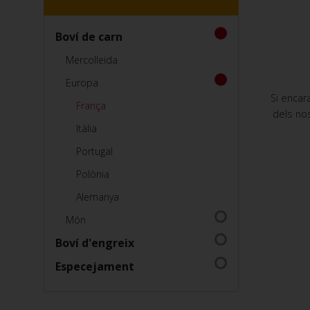
Boví de carn
Mercolleida
Europa
Si encar
França
dels nos
Itàlia
Portugal
Polònia
Alemanya
Món
Boví d'engreix
Especejament