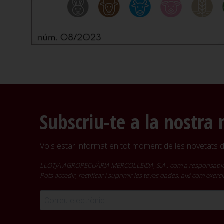
Subscriu-te a la nostra 
Vols estar informat en tot moment de les novetats de
LLOTJA AGROPECUÀRIA MERCOLLEIDA, S.A., com a responsable del t
Pots accedir, rectificar i suprimir les teves dades, així com exer