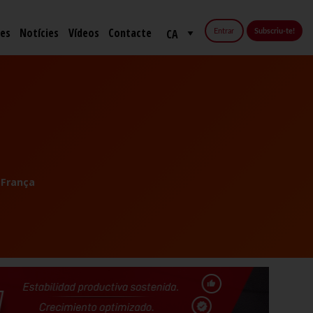
fes
Notícies
Vídeos
Contacte
Entrar
Subscriu-te!
França