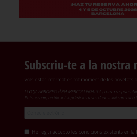
Subscriu-te a la nostra 
Vols estar informat en tot moment de les novetats de
LLOTJA AGROPECUÀRIA MERCOLLEIDA, S.A., com a responsable del t
Pots accedir, rectificar i suprimir les teves dades, així com exer
He llegit i accepto les condicions existents en la