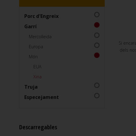
Porc d'Engreix
Garrí
Mercolleida
Si encar
Europa
dels nos
Món
EUA
Xina
Truja
Especejament
Descarregables