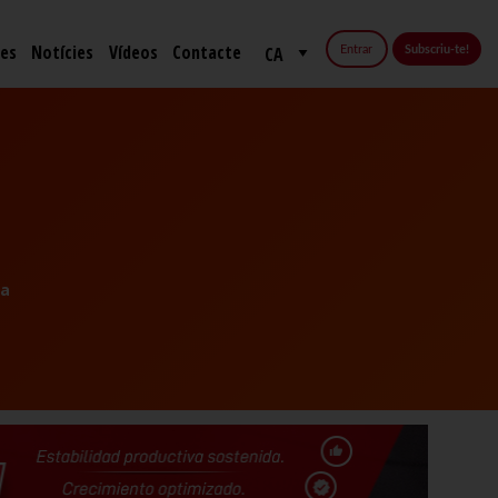
fes
Notícies
Vídeos
Contacte
Entrar
Subscriu-te!
na