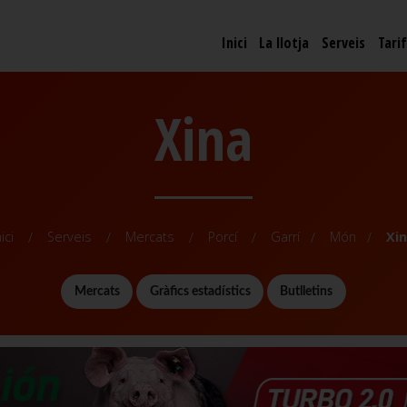
Inici
La llotja
Serveis
Tari
Xina
nici
Serveis
Mercats
Porcí
Garrí
Món
Xi
Mercats
Gràfics estadístics
Butlletins