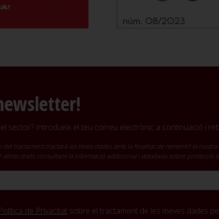
newsletter!
l sector? Introdueix el teu correu electrònic a continuació i r
ractament tractarà les teves dades amb la finalitat de remetre't la nostra 
cir altres drets consultant la informació addicional i detallada sobre protecció
Política de Privacitat
sobre el tractament de les meves dades per