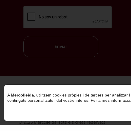
Enviar
Política de Cookies
A
Mercolleida
, utilitzem cookies pròpies i de tercers per analitzar
continguts personalitzats i del vostre interès. Per a més informació
© 2026 Mercolleida. Tots els drets reservats.
Projecte web
desenvolupat per
ACTIUM Digital