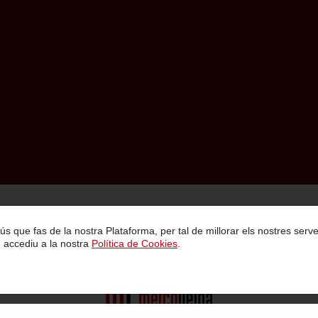
Política de Privacitat
Condicions Generals de Contractació
Avís Legal
 l ús que fas de la nostra Plataforma, per tal de millorar els nostres se
, accediu a la nostra
Política de Cookies
.