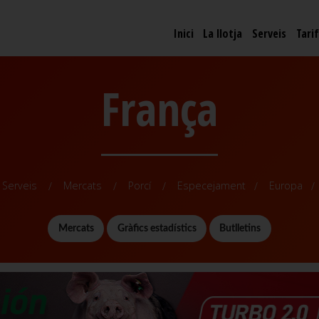
Inici
La llotja
Serveis
Tari
França
Serveis
Mercats
Porcí
Especejament
Europa
Mercats
Gràfics estadístics
Butlletins