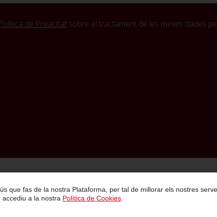
Política de Privacitat
sobre el tractament de les meves dades per
Política de Privacitat
Condicions Generals de Contractació
Avís Legal
 l ús que fas de la nostra Plataforma, per tal de millorar els nostres se
, accediu a la nostra
Política de Cookies
.