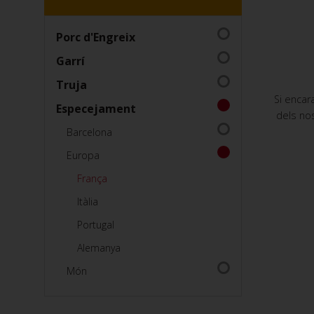
Porc d'Engreix
Garrí
Truja
Si encar
Especejament
dels nos
Barcelona
Europa
França
Itàlia
Portugal
Alemanya
Món