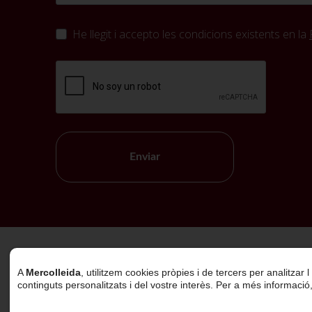
He llegit i accepto les condicions existents en la
Enviar
Política de Cookies
A
Mercolleida
, utilitzem cookies pròpies i de tercers per analitzar
continguts personalitzats i del vostre interès. Per a més informació