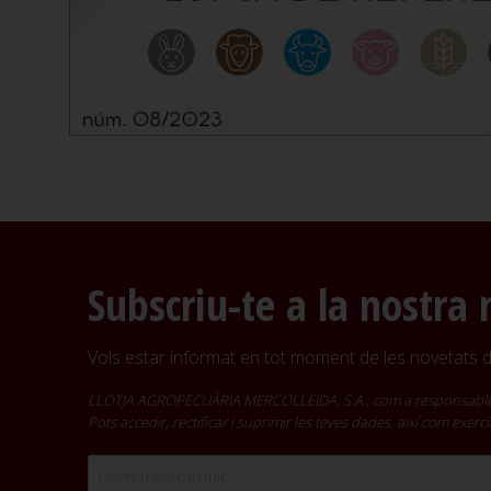
Subscriu-te a la nostra 
Vols estar informat en tot moment de les novetats de
LLOTJA AGROPECUÀRIA MERCOLLEIDA, S.A., com a responsable del t
Pots accedir, rectificar i suprimir les teves dades, així com exer