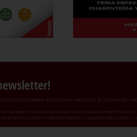
newsletter!
l sector? Introdueix el teu correu electrònic a continuació i r
ractament tractarà les teves dades amb la finalitat de remetre't la nostra 
cir altres drets consultant la informació addicional i detallada sobre protecció