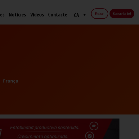
fes
Notícies
Vídeos
Contacte
Entrar
Subscriu-te!
França