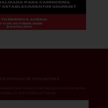
ebràs informació de forma periòdica
newsletter amb novetats comercials sobre els nostres serveis.
 de dades a la nostra
Política de Privacitat
.