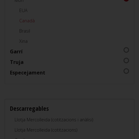
Món
EUA
Canadà
Brasil
Xina
Garrí
Truja
Especejament
Descarregables
Llotja Mercolleida (cotitzacions i anàlisi)
Llotja Mercolleida (cotitzacions)