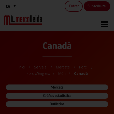
Entrar
Subscriu-te!
Canadà
Inici
Serveis
Mercats
Porcí
Porc d'Engreix
Món
Canadà
Mercats
Gràfics estadístics
Butlletins