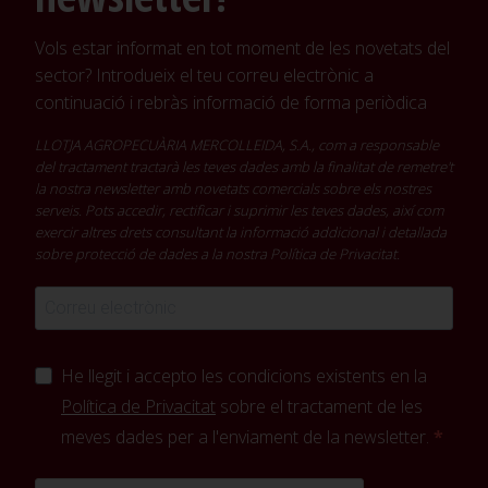
Vols estar informat en tot moment de les novetats del
sector? Introdueix el teu correu electrònic a
continuació i rebràs informació de forma periòdica
LLOTJA AGROPECUÀRIA MERCOLLEIDA, S.A., com a responsable
del tractament tractarà les teves dades amb la finalitat de remetre't
la nostra newsletter amb novetats comercials sobre els nostres
serveis. Pots accedir, rectificar i suprimir les teves dades, així com
exercir altres drets consultant la informació addicional i detallada
sobre protecció de dades a la nostra
Política de Privacitat
.
He llegit i accepto les condicions existents en la
Política de Privacitat
sobre el tractament de les
meves dades per a l'enviament de la newsletter.