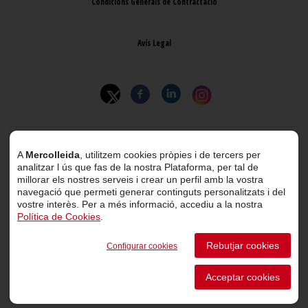
Condicions Generals de Contractació
Avís Legal
© 2026 Mercolleida. Tots els drets reservats.
A
Mercolleida
, utilitzem cookies pròpies i de tercers per
analitzar l ús que fas de la nostra Plataforma, per tal de
Projecte web
desenvolupat per
ACTIUM Digital
millorar els nostres serveis i crear un perfil amb la vostra
navegació que permeti generar continguts personalitzats i del
vostre interès. Per a més informació, accediu a la nostra
Política de Cookies
.
Portal de transparència
Rebutjar cookies
Configurar cookies
Canal de comunicació d’informants
Acceptar cookies
Perfil del Contractant