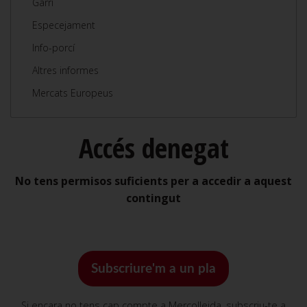
Garrí
Especejament
Info-porcí
Altres informes
Mercats Europeus
Accés denegat
No tens permisos suficients per a accedir a aquest
contingut
Subscriure'm a un pla
Si encara no tens cap compte a Mercolleida, subscriu-te a