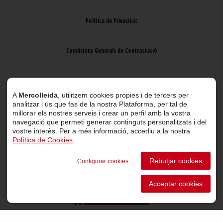
Política de Privacitat
Condicions Generals de Contractació
Avís Legal
A
Mercolleida
, utilitzem cookies pròpies i de tercers per
analitzar l ús que fas de la nostra Plataforma, per tal de
millorar els nostres serveis i crear un perfil amb la vostra
navegació que permeti generar continguts personalitzats i del
vostre interès. Per a més informació, accediu a la nostra
Política de Cookies
.
© 2026 Mercolleida. Tots els drets reservats.
Rebutjar cookies
Configurar cookies
Projecte web
desenvolupat per
ACTIUM Digital
Acceptar cookies