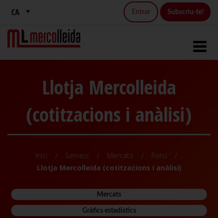
Entrar
Subscriu-te!
Llotja Mercolleida
(cotitzacions i anàlisi)
Inici
Serveis
Mercats
Porcí
Llotja Mercolleida (cotitzacions i anàlisi)
Mercats
Gràfics estadístics