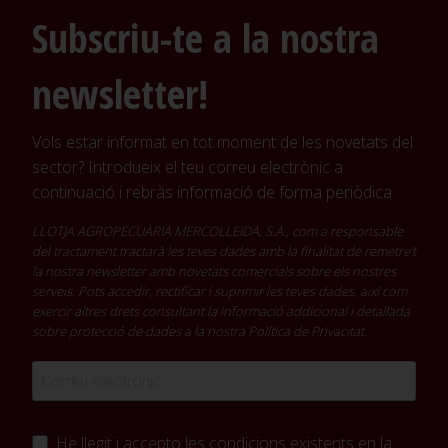
Subscriu-te a la nostra
newsletter!
Vols estar informat en tot moment de les novetats del
sector? Introdueix el teu correu electrònic a
continuació i rebràs informació de forma periòdica
LLOTJA AGROPECUÀRIA MERCOLLEIDA, S.A., com a responsable
del tractament tractarà les teves dades amb la finalitat de remetre't
la nostra newsletter amb novetats comercials sobre els nostres
serveis. Pots accedir, rectificar i suprimir les teves dades, així com
exercir altres drets consultant la informació addicional i detallada
sobre protecció de dades a la nostra
Política de Privacitat
.
He llegit i accepto les condicions existents en la