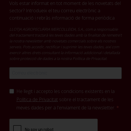
Vols estar informat en tot moment de les novetats del
sector? Introdueix el teu correu electrònic a
continuació i rebràs informació de forma periòdica
LLOTJA AGROPECUÀRIA MERCOLLEIDA, S.A., com a responsable
del tractament tractarà les teves dades amb la finalitat de remetre't
la nostra newsletter amb novetats comercials sobre els nostres
serveis. Pots accedir, rectificar i suprimir les teves dades, així com
exercir altres drets consultant la informació addicional i detallada
sobre protecció de dades a la nostra
Política de Privacitat
.
He llegit i accepto les condicions existents en la
Política de Privacitat
sobre el tractament de les
meves dades per a l'enviament de la newsletter.