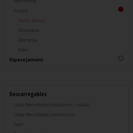
Mercolleida
Europa
Països Baixos
Dinamarca
Alemanya
Itàlia
Especejament
Descarregables
Llotja Mercolleida (cotitzacions i anàlisi)
Llotja Mercolleida (cotitzacions)
Garrí