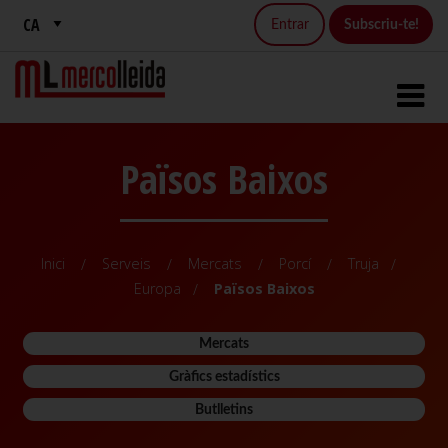
Entrar
Subscriu-te!
Països Baixos
Inici
Serveis
Mercats
Porcí
Truja
Europa
Països Baixos
Mercats
Gràfics estadístics
Butlletins