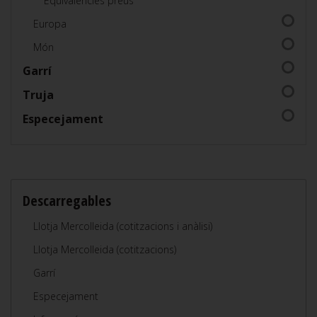
Equivalències preus
Europa
Món
Garrí
Truja
Especejament
Descarregables
Llotja Mercolleida (cotitzacions i anàlisi)
Llotja Mercolleida (cotitzacions)
Garrí
Especejament