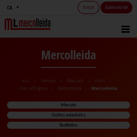
Entrar
Subscriu-te!
Mercolleida
Inici
Serveis
Mercats
Porcí
Porc d'Engreix
Mercolleida
Mercolleida
Mercats
Gràfics estadístics
Butlletins