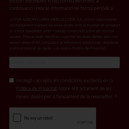
sector? Introdueix el teu correu electrònic a
continuació i rebràs informació de forma periòdica
LLOTJA AGROPECUÀRIA MERCOLLEIDA, S.A., com a responsable
del tractament tractarà les teves dades amb la finalitat de remetre't
la nostra newsletter amb novetats comercials sobre els nostres
serveis. Pots accedir, rectificar i suprimir les teves dades, així com
exercir altres drets consultant la informació addicional i detallada
sobre protecció de dades a la nostra
Política de Privacitat
.
He llegit i accepto les condicions existents en la
Política de Privacitat
sobre el tractament de les
meves dades per a l'enviament de la newsletter.