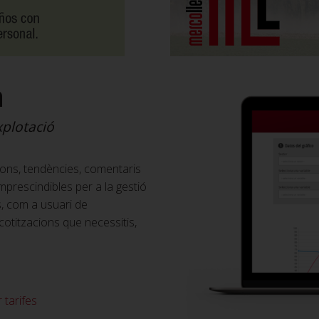
a
xplotació
ions, tendències, comentaris
mprescindibles per a la gestió
s, com a usuari de
cotitzacions que necessitis,
 tarifes