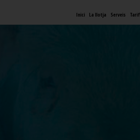
Inici
La llotja
Serveis
Tari