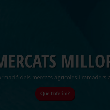
 MERCATS MILLO
ormació dels mercats agrícoles i ramaders 
Què t’oferim?