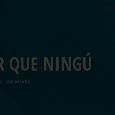
R QUE NINGÚ
al teu abast