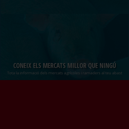
CONEIX ELS MERCATS MILLOR QUE NINGÚ
Tota la informació dels mercats agrícoles i ramaders al teu abast