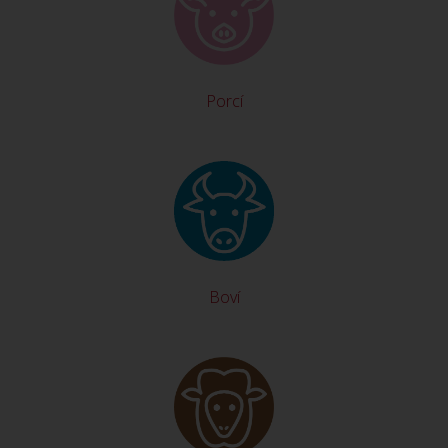
Porcí
Boví