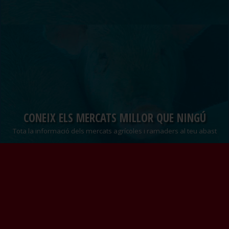
CONEIX ELS MERCATS MILLOR QUE NINGÚ
Tota la informació dels mercats agrícoles i ramaders al teu abast