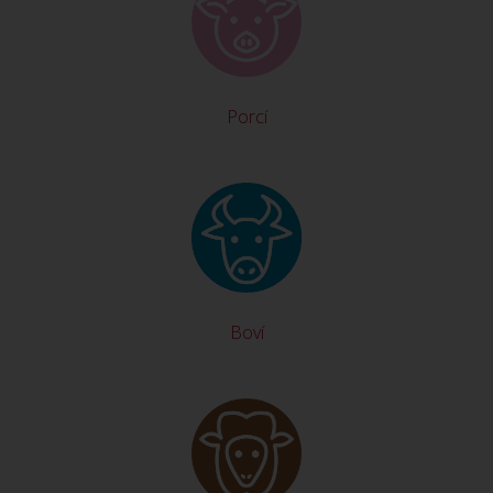
Porcí
Boví