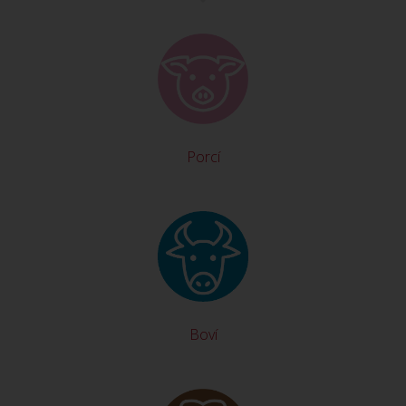
Porcí
Boví