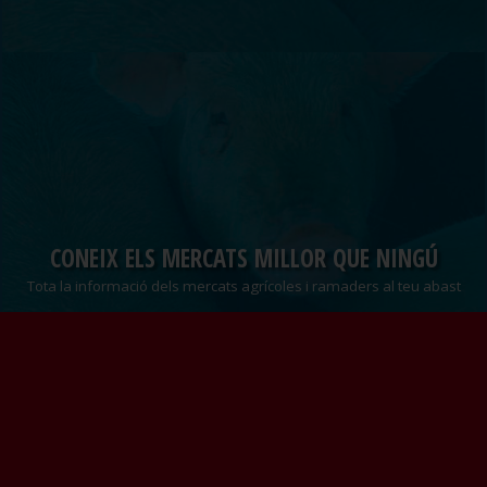
CONEIX ELS MERCATS MILLOR QUE NINGÚ
Tota la informació dels mercats agrícoles i ramaders al teu abast