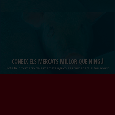
CONEIX ELS MERCATS MILLOR QUE NINGÚ
Tota la informació dels mercats agrícoles i ramaders al teu abast