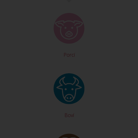
Porcí
Boví