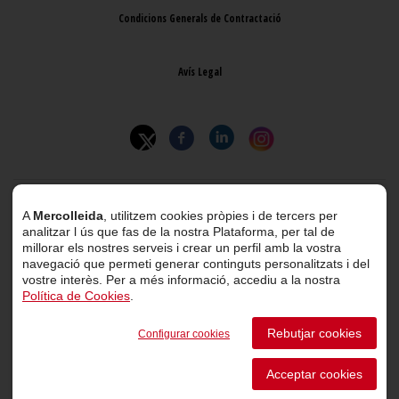
Condicions Generals de Contractació
Avís Legal
© 2026 Mercolleida. Tots els drets reservats.
A
Mercolleida
, utilitzem cookies pròpies i de tercers per
analitzar l ús que fas de la nostra Plataforma, per tal de
Projecte web
desenvolupat per
ACTIUM Digital
millorar els nostres serveis i crear un perfil amb la vostra
navegació que permeti generar continguts personalitzats i del
vostre interès. Per a més informació, accediu a la nostra
Política de Cookies
.
Portal de transparència
Rebutjar cookies
Configurar cookies
Canal de comunicació d’informants
Acceptar cookies
Perfil del Contractant