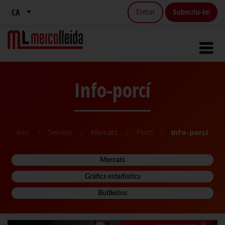
Entrar
Subscriu-te!
Info-porcí
Inici
Serveis
Mercats
Porcí
Info-porcí
Mercats
Gràfics estadístics
Butlletins