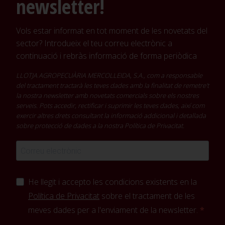
newsletter!
Vols estar informat en tot moment de les novetats del
sector? Introdueix el teu correu electrònic a
continuació i rebràs informació de forma periòdica
LLOTJA AGROPECUÀRIA MERCOLLEIDA, S.A., com a responsable
del tractament tractarà les teves dades amb la finalitat de remetre't
la nostra newsletter amb novetats comercials sobre els nostres
serveis. Pots accedir, rectificar i suprimir les teves dades, així com
exercir altres drets consultant la informació addicional i detallada
sobre protecció de dades a la nostra
Política de Privacitat
.
He llegit i accepto les condicions existents en la
Política de Privacitat
sobre el tractament de les
meves dades per a l'enviament de la newsletter.