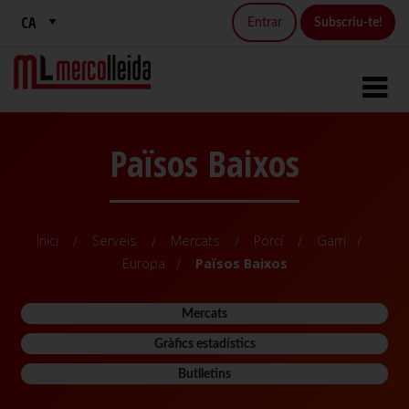
Entrar
Subscriu-te!
Països Baixos
Inici
Serveis
Mercats
Porcí
Garrí
Europa
Països Baixos
Mercats
Gràfics estadístics
Butlletins