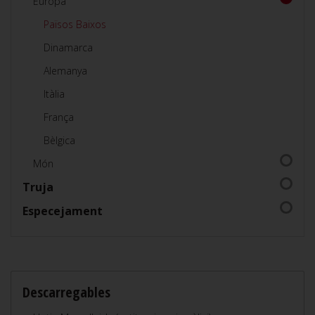
Europa
Països Baixos
Dinamarca
Alemanya
Itàlia
França
Bèlgica
Món
Truja
Especejament
Descarregables