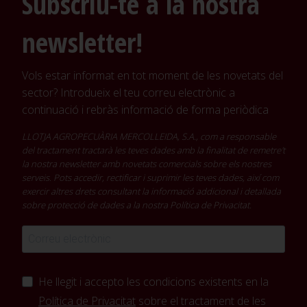
Subscriu-te a la nostra
newsletter!
Vols estar informat en tot moment de les novetats del
sector? Introdueix el teu correu electrònic a
continuació i rebràs informació de forma periòdica
LLOTJA AGROPECUÀRIA MERCOLLEIDA, S.A., com a responsable
del tractament tractarà les teves dades amb la finalitat de remetre't
la nostra newsletter amb novetats comercials sobre els nostres
serveis. Pots accedir, rectificar i suprimir les teves dades, així com
exercir altres drets consultant la informació addicional i detallada
sobre protecció de dades a la nostra
Política de Privacitat
.
He llegit i accepto les condicions existents en la
Política de Privacitat
sobre el tractament de les