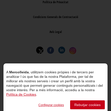
Política de Privacitat
Condicions Generals de Contractació
Avís Legal
© 2026 Mercolleida. Tots els drets reservats.
A
Mercolleida
, utilitzem cookies pròpies i de tercers per
analitzar l ús que fas de la nostra Plataforma, per tal de
Projecte web
desenvolupat per
ACTIUM Digital
millorar els nostres serveis i crear un perfil amb la vostra
navegació que permeti generar continguts personalitzats i del
vostre interès. Per a més informació, accediu a la nostra
Política de Cookies
.
Portal de transparència
Rebutjar cookies
Configurar cookies