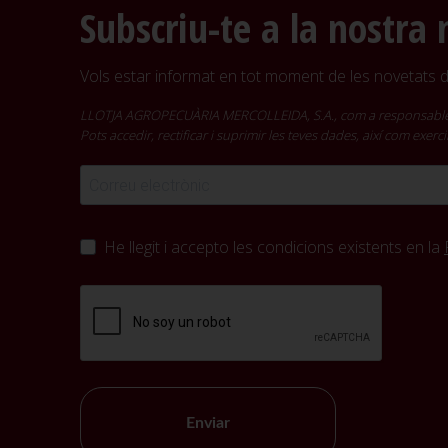
Subscriu-te a la nostra 
Vols estar informat en tot moment de les novetats de
LLOTJA AGROPECUÀRIA MERCOLLEIDA, S.A., com a responsable del t
Pots accedir, rectificar i suprimir les teves dades, així com exer
He llegit i accepto les condicions existents en la
Enviar