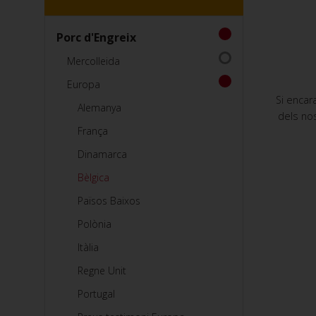
Porc d'Engreix
Mercolleida
Europa
Si encar
Alemanya
dels nos
França
Dinamarca
Bèlgica
Països Baixos
Polònia
Itàlia
Regne Unit
Portugal