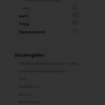
Preus testimoni Europa
Món
Garrí
Truja
Especejament
Descarregables
Llotja Mercolleida (cotitzacions i anàlisi)
Llotja Mercolleida (cotitzacions)
Garrí
Especejament
Info-porcí
Altres informes