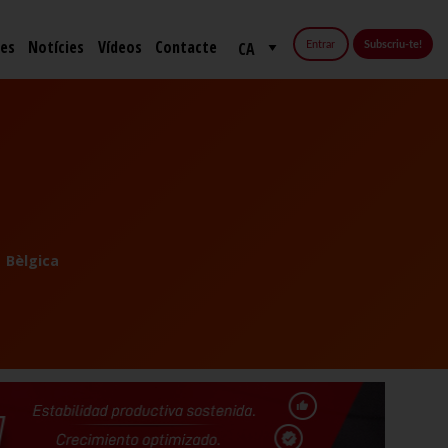
fes
Notícies
Vídeos
Contacte
Entrar
Subscriu-te!
Bèlgica