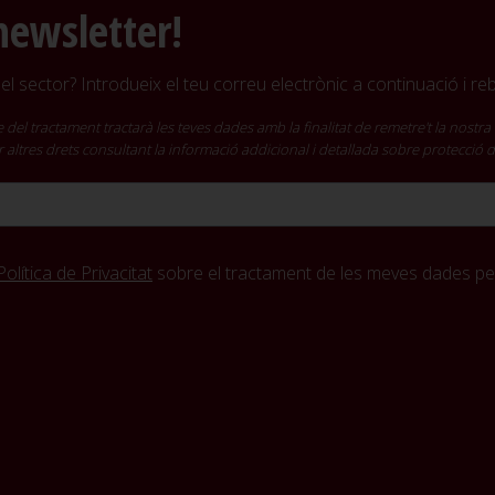
newsletter!
l sector? Introdueix el teu correu electrònic a continuació i r
ractament tractarà les teves dades amb la finalitat de remetre't la nostra 
cir altres drets consultant la informació addicional i detallada sobre protecció
Política de Privacitat
sobre el tractament de les meves dades per