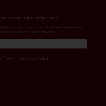
ebràs informació de forma periòdica
newsletter amb novetats comercials sobre els nostres serveis.
 de dades a la nostra
Política de Privacitat
.
 a l'enviament de la newsletter.