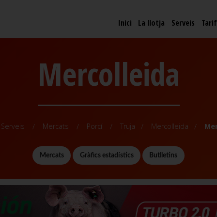
Inici
La llotja
Serveis
Tari
Mercolleida
Serveis
Mercats
Porcí
Truja
Mercolleida
Mer
Mercats
Gràfics estadístics
Butlletins