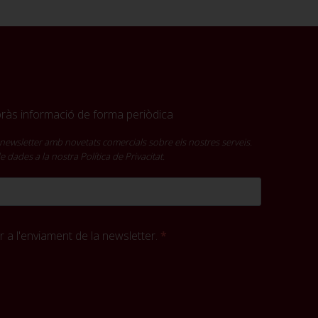
ebràs informació de forma periòdica
newsletter amb novetats comercials sobre els nostres serveis.
 de dades a la nostra
Política de Privacitat
.
 a l'enviament de la newsletter.