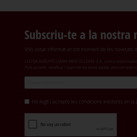
Subscriu-te a la nostra 
Vols estar informat en tot moment de les novetats de
LLOTJA AGROPECUÀRIA MERCOLLEIDA, S.A., com a responsable del t
Pots accedir, rectificar i suprimir les teves dades, així com exer
He llegit i accepto les condicions existents en la