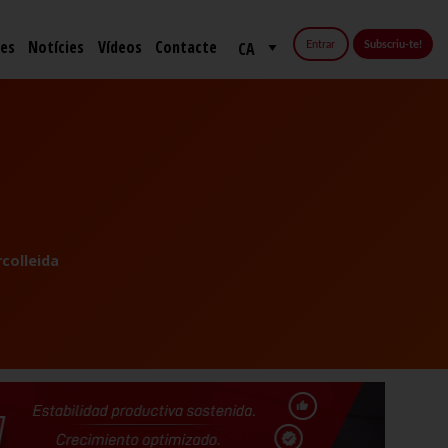
fes
Notícies
Vídeos
Contacte
Entrar
Subscriu-te!
colleida