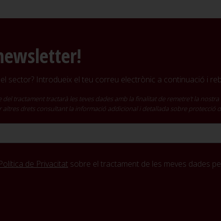
newsletter!
l sector? Introdueix el teu correu electrònic a continuació i r
ractament tractarà les teves dades amb la finalitat de remetre't la nostra 
cir altres drets consultant la informació addicional i detallada sobre protecció
Política de Privacitat
sobre el tractament de les meves dades per