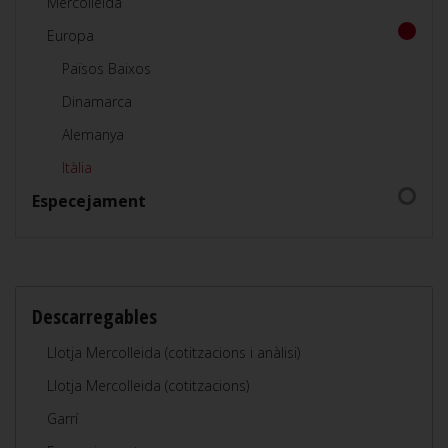
Mercolleida
Europa
Països Baixos
Dinamarca
Alemanya
Itàlia
Especejament
Descarregables
Llotja Mercolleida (cotitzacions i anàlisi)
Llotja Mercolleida (cotitzacions)
Garrí