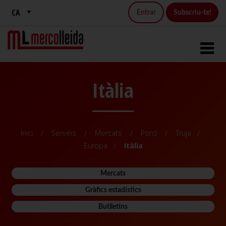
Entrar
Subscriu-te!
Itàlia
Inici
Serveis
Mercats
Porcí
Truja
Europa
Itàlia
Mercats
Gràfics estadístics
Butlletins