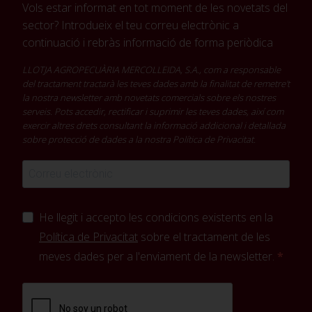
Vols estar informat en tot moment de les novetats del
sector? Introdueix el teu correu electrònic a
continuació i rebràs informació de forma periòdica
LLOTJA AGROPECUÀRIA MERCOLLEIDA, S.A., com a responsable
del tractament tractarà les teves dades amb la finalitat de remetre't
la nostra newsletter amb novetats comercials sobre els nostres
serveis. Pots accedir, rectificar i suprimir les teves dades, així com
exercir altres drets consultant la informació addicional i detallada
sobre protecció de dades a la nostra
Política de Privacitat
.
He llegit i accepto les condicions existents en la
Política de Privacitat
sobre el tractament de les
meves dades per a l'enviament de la newsletter.