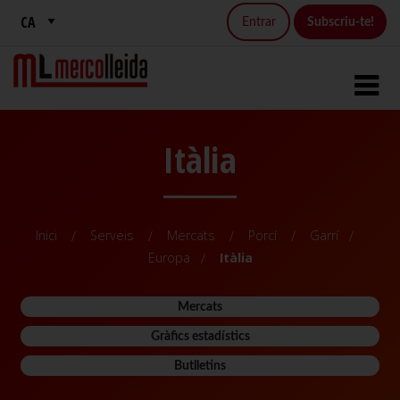
Entrar
Subscriu-te!
Itàlia
Inici
Serveis
Mercats
Porcí
Garrí
Europa
Itàlia
Mercats
Gràfics estadístics
Butlletins