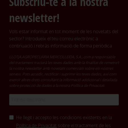
Subscriu-te a la nostra
newsletter!
Vols estar informat en tot moment de les novetats del
sector? Introdueix el teu correu electrònic a
continuació i rebràs informació de forma periòdica
LLOTJA AGROPECUÀRIA MERCOLLEIDA, S.A., com a responsable
del tractament tractarà les teves dades amb la finalitat de remetre't
la nostra newsletter amb novetats comercials sobre els nostres
serveis. Pots accedir, rectificar i suprimir les teves dades, així com
exercir altres drets consultant la informació addicional i detallada
sobre protecció de dades a la nostra
Política de Privacitat
.
He llegit i accepto les condicions existents en la
Política de Privacitat
sobre el tractament de les