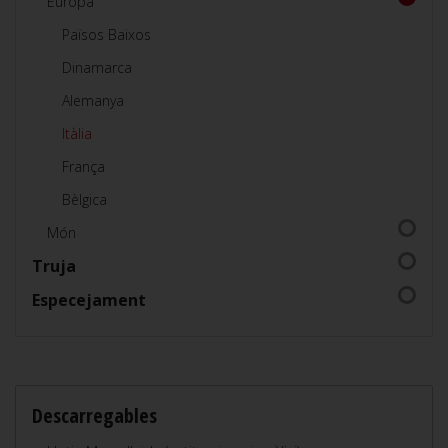
Europa
Països Baixos
Dinamarca
Alemanya
Itàlia
França
Bèlgica
Món
Truja
Especejament
Descarregables