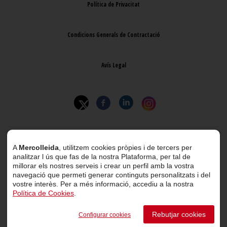
Política de Privacitat
Condicions Generals de Contractació
Avís Legal
© 2026 Mercolleida. Tots els drets reservats.
A
Mercolleida
, utilitzem cookies pròpies i de tercers per
analitzar l ús que fas de la nostra Plataforma, per tal de
Projecte web
desenvolupat per
ACTIUM Digital
millorar els nostres serveis i crear un perfil amb la vostra
navegació que permeti generar continguts personalitzats i del
vostre interès. Per a més informació, accediu a la nostra
Política de Cookies
.
Portal de transparència
Rebutjar cookies
Configurar cookies