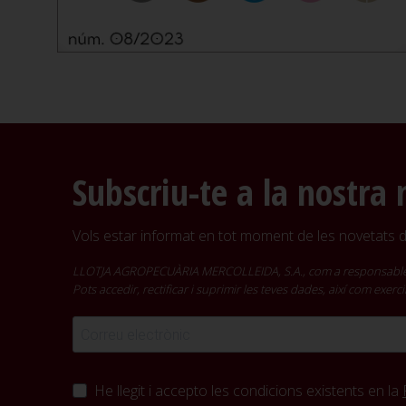
Subscriu-te a la nostra 
Vols estar informat en tot moment de les novetats de
LLOTJA AGROPECUÀRIA MERCOLLEIDA, S.A., com a responsable del t
Pots accedir, rectificar i suprimir les teves dades, així com exer
He llegit i accepto les condicions existents en la