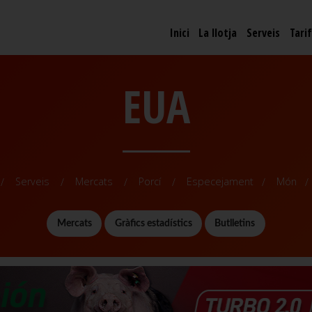
Inici
La llotja
Serveis
Tari
EUA
Serveis
Mercats
Porcí
Especejament
Món
Mercats
Gràfics estadístics
Butlletins