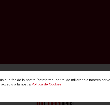
Política de Privacitat
Condicions Generals de Contractació
Avís Legal
 l ús que fas de la nostra Plataforma, per tal de millorar els nostres se
, accediu a la nostra
Política de Cookies
.