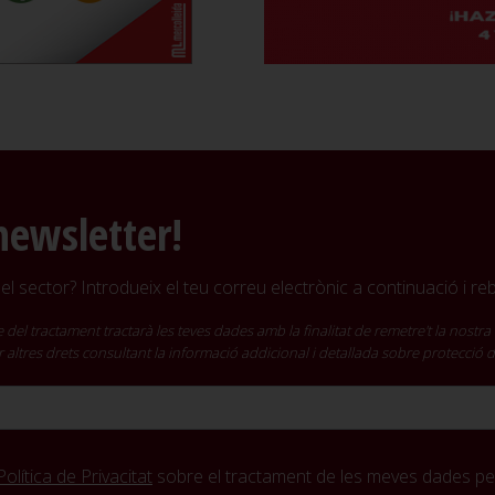
newsletter!
l sector? Introdueix el teu correu electrònic a continuació i r
ractament tractarà les teves dades amb la finalitat de remetre't la nostra 
cir altres drets consultant la informació addicional i detallada sobre protecció
Política de Privacitat
sobre el tractament de les meves dades per