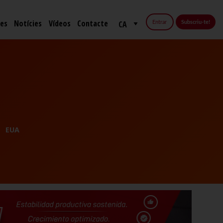
fes
Notícies
Vídeos
Contacte
Entrar
Subscriu-te!
EUA