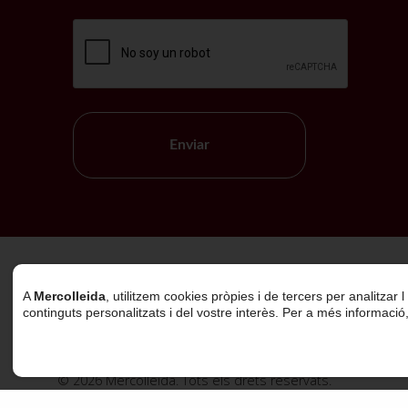
Enviar
Política de Cookies
A
Mercolleida
, utilitzem cookies pròpies i de tercers per analitzar
continguts personalitzats i del vostre interès. Per a més informació
© 2026 Mercolleida. Tots els drets reservats.
Projecte web
desenvolupat per
ACTIUM Digital