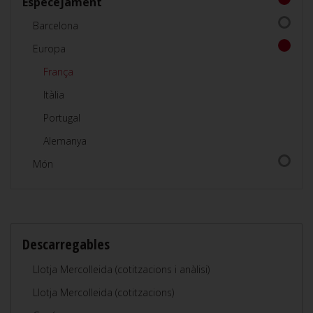
Especejament
Barcelona
Europa
França
Itàlia
Portugal
Alemanya
Món
Descarregables
Llotja Mercolleida (cotitzacions i anàlisi)
Llotja Mercolleida (cotitzacions)