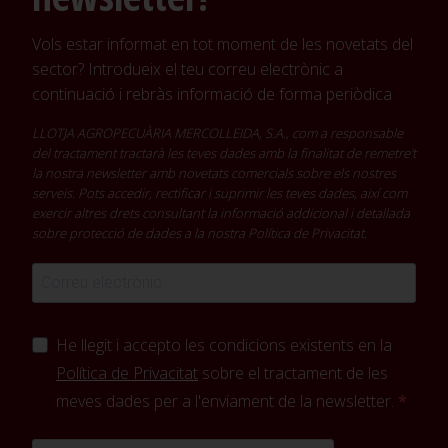
Vols estar informat en tot moment de les novetats del
sector? Introdueix el teu correu electrònic a
continuació i rebràs informació de forma periòdica
LLOTJA AGROPECUÀRIA MERCOLLEIDA, S.A., com a responsable
del tractament tractarà les teves dades amb la finalitat de remetre't
la nostra newsletter amb novetats comercials sobre els nostres
serveis. Pots accedir, rectificar i suprimir les teves dades, així com
exercir altres drets consultant la informació addicional i detallada
sobre protecció de dades a la nostra
Política de Privacitat
.
He llegit i accepto les condicions existents en la
Política de Privacitat
sobre el tractament de les
meves dades per a l'enviament de la newsletter.