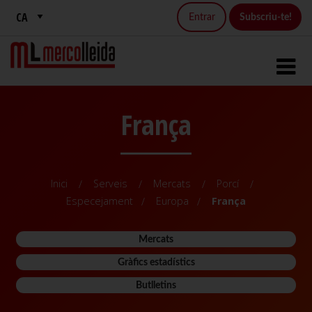
Entrar
Subscriu-te!
França
Inici
Serveis
Mercats
Porcí
Especejament
Europa
França
Mercats
Gràfics estadístics
Butlletins