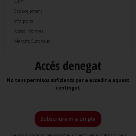
Garrí
Especejament
Info-porcí
Altres informes
Mercats Europeus
Accés denegat
No tens permisos suficients per a accedir a aquest
contingut
Subscriure'm a un pla
Si encara no tens cap compte a Mercolleida, subscriu-te a