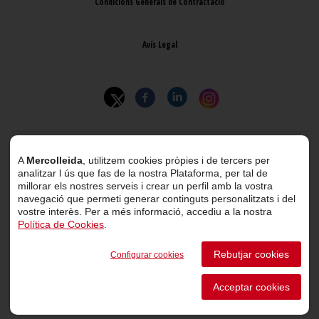
Condicions Generals de Contractació
Avís Legal
© 2026 Mercolleida. Tots els drets reservats.
A
Mercolleida
, utilitzem cookies pròpies i de tercers per
analitzar l ús que fas de la nostra Plataforma, per tal de
Projecte web
desenvolupat per
ACTIUM Digital
millorar els nostres serveis i crear un perfil amb la vostra
navegació que permeti generar continguts personalitzats i del
vostre interès. Per a més informació, accediu a la nostra
Política de Cookies
.
Portal de transparència
Rebutjar cookies
Configurar cookies
Canal de comunicació d’informants
Acceptar cookies
Perfil del Contractant