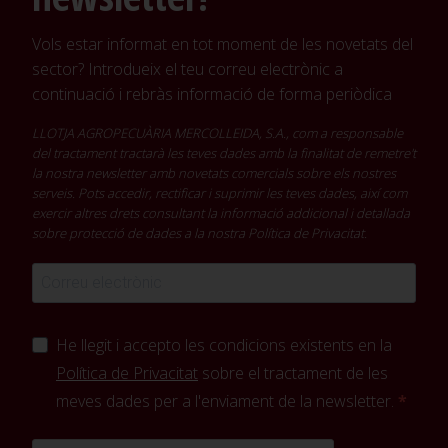
Vols estar informat en tot moment de les novetats del
sector? Introdueix el teu correu electrònic a
continuació i rebràs informació de forma periòdica
LLOTJA AGROPECUÀRIA MERCOLLEIDA, S.A., com a responsable
del tractament tractarà les teves dades amb la finalitat de remetre't
la nostra newsletter amb novetats comercials sobre els nostres
serveis. Pots accedir, rectificar i suprimir les teves dades, així com
exercir altres drets consultant la informació addicional i detallada
sobre protecció de dades a la nostra
Política de Privacitat
.
He llegit i accepto les condicions existents en la
Política de Privacitat
sobre el tractament de les
meves dades per a l'enviament de la newsletter.