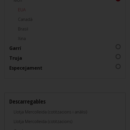
Món
EUA
Canadà
Brasil
Xina
Garrí
Truja
Especejament
Descarregables
Llotja Mercolleida (cotitzacions i anàlisi)
Llotja Mercolleida (cotitzacions)