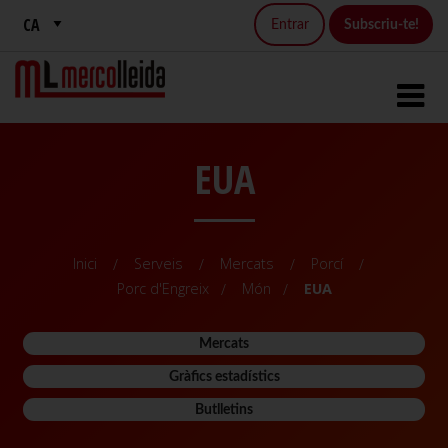
Entrar
Subscriu-te!
EUA
Inici
Serveis
Mercats
Porcí
Porc d'Engreix
Món
EUA
Mercats
Gràfics estadístics
Butlletins