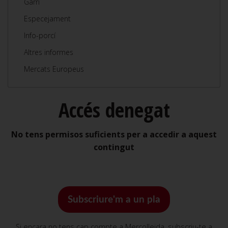
Garrí
Especejament
Info-porcí
Altres informes
Mercats Europeus
Accés denegat
No tens permisos suficients per a accedir a aquest
contingut
Subscriure'm a un pla
Si encara no tens cap compte a Mercolleida, subscriu-te a