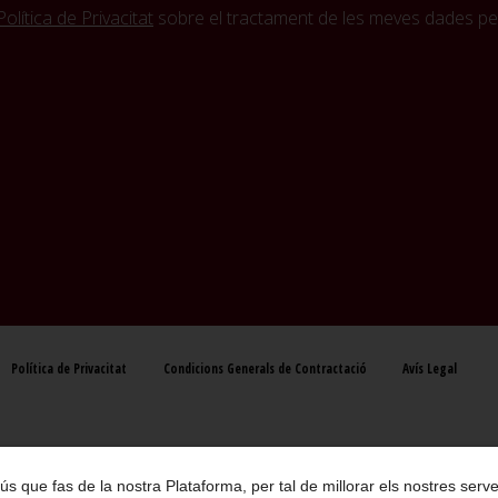
Política de Privacitat
sobre el tractament de les meves dades per
Política de Privacitat
Condicions Generals de Contractació
Avís Legal
 l ús que fas de la nostra Plataforma, per tal de millorar els nostres se