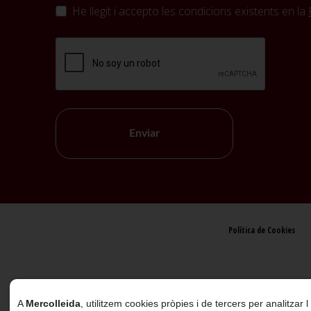
He llegit i accepto les condicions existents en la
Enviar
Política de Cookies
A
Mercolleida
, utilitzem cookies pròpies i de tercers per analitzar