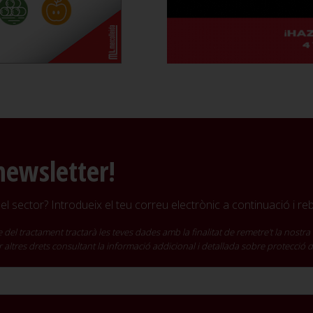
newsletter!
l sector? Introdueix el teu correu electrònic a continuació i r
ractament tractarà les teves dades amb la finalitat de remetre't la nostra 
cir altres drets consultant la informació addicional i detallada sobre protecció