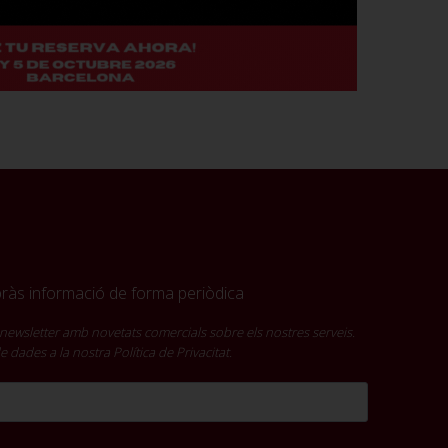
ebràs informació de forma periòdica
newsletter amb novetats comercials sobre els nostres serveis.
 de dades a la nostra
Política de Privacitat
.