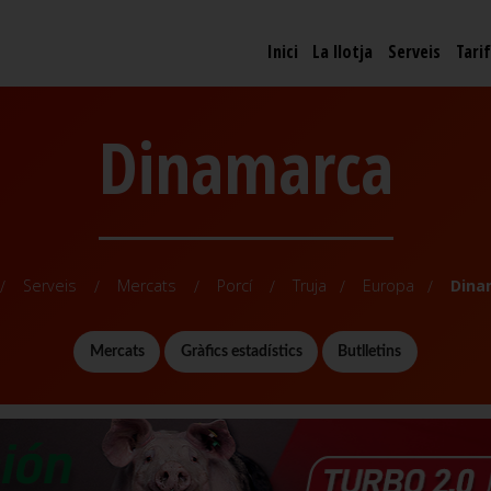
Inici
La llotja
Serveis
Tari
Dinamarca
Serveis
Mercats
Porcí
Truja
Europa
Dina
Mercats
Gràfics estadístics
Butlletins