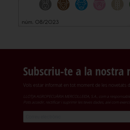
Subscriu-te a la nostra 
Vols estar informat en tot moment de les novetats de
LLOTJA AGROPECUÀRIA MERCOLLEIDA, S.A., com a responsable del t
Pots accedir, rectificar i suprimir les teves dades, així com exer