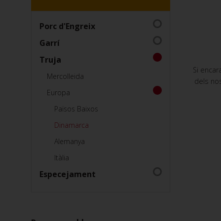
Porc d'Engreix
Garrí
Truja
Si encar
Mercolleida
dels nos
Europa
Països Baixos
Dinamarca
Alemanya
Itàlia
Especejament