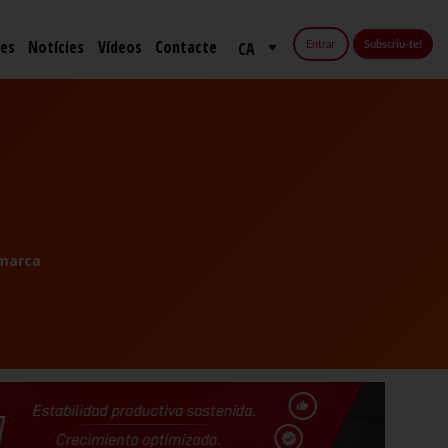
fes
Notícies
Vídeos
Contacte
Entrar
Subscriu-te!
marca